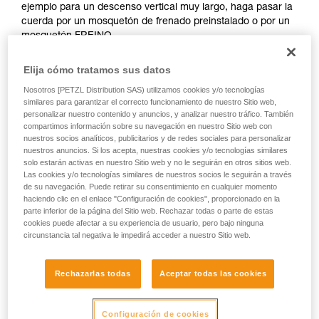
ejemplo para un descenso vertical muy largo, haga pasar la
su actividad. Pueden existir otras que no
cuerda por un mosquetón de frenado preinstalado o por un
describimos aquí.
mosquetón FREINO.
Así el riesgo de manipulación incorrecta se reduce al
Elija cómo tratamos sus datos
mínimo.
Nosotros [PETZL Distribution SAS) utilizamos cookies y/o tecnologías
similares para garantizar el correcto funcionamiento de nuestro Sitio web,
En caso de urgencia, el usuario sólo deberá conectarse al
personalizar nuestro contenido y anuncios, y analizar nuestro tráfico. También
I'D para poder iniciar su descenso.
compartimos información sobre su navegación en nuestro Sitio web con
nuestros socios analíticos, publicitarios y de redes sociales para personalizar
nuestros anuncios. Si los acepta, nuestras cookies y/o tecnologías similares
solo estarán activas en nuestro Sitio web y no le seguirán en otros sitios web.
Las cookies y/o tecnologías similares de nuestros socios le seguirán a través
de su navegación. Puede retirar su consentimiento en cualquier momento
haciendo clic en el enlace "Configuración de cookies", proporcionado en la
parte inferior de la página del Sitio web. Rechazar todas o parte de estas
cookies puede afectar a su experiencia de usuario, pero bajo ninguna
circunstancia tal negativa le impedirá acceder a nuestro Sitio web.
Rechazarlas todas
Aceptar todas las cookies
Configuración de cookies