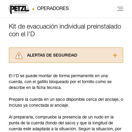
OPERADORES
Kit de evacuación individual preinstalado
con el I'D
ALERTAS DE SEGURIDAD
Lea atentamente las fichas técnicas de los
productos utilizados en este consejo antes de
El I'D se puede montar de forma permanente en una
consultarlo. Usted debe comprender la
cuerda, con el gatillo bloqueado por el tornillo como se
información de la ficha técnica para poder
describe en la ficha técnica.
comprender este complemento informativo.
Dominar estas técnicas requiere una formación
Prepare la cuerda en un saco disponible cerca del anclaje, o
y un entrenamiento específico. Confirme a
incluso ya conectada al anclaje.
través de un profesional su capacidad para
ejecutar estas técnicas, solo y con total
Al prepararla, compruebe la presencia de un nudo en la
seguridad, antes de ejecutarlas de forma
punta de la cuerda (fondo del saco) y que la longitud de
autónoma.
cuerda esté adaptada a la situación. Según la situación, por
Damos ejemplos de técnicas relacionadas con