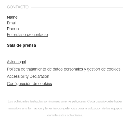
CONTACTO
Name
Email
Phone
Formulario de contacto
Sala de prensa
Aviso legal
Política de tratamiento de datos personales y gestión de cookies
Accessibility Declaration
Configuración de cookies
Las actividades ilustradas son intrínsecamente peligrosas. Cada usuario debe haber
asistido a una formación y tener las competencias para la utilización de los equipos
durante estas actividades.