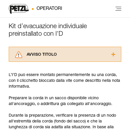
OPERATORI
Kit d’evacuazione individuale
preinstallato con I'D
AVVISO TITOLO
Leggere attentamente le istruzioni tecniche dei
prodotti utilizzati in questo consiglio prima di
L’I’D può essere montato permanentemente su una corda,
consultarlo. Dovete aver compreso le
con il clicchetto bloccato dalla vite come descritto nella nota
informazioni dell’istruzione tecnica per poter
informativa.
capire queste ulteriori informazioni.
La padronanza di queste tecniche richiede una
Preparare la corda in un sacco disponibile vicino
formazione ed un addestramento specifico.
all'ancoraggio, o addirittura già collegato all'ancoraggio.
Verificate con un professionista la vostra
capacità di rifare la manovra, da soli, in piena
Durante la preparazione, verificare la presenza di un nodo
sicurezza, prima di riprodurla autonomamente.
all'estremità della corda (fondo del sacco) e che la
Forniamo esempi di tecniche relative alla vostra
lunghezza di corda sia adatta alla situazione. In base alla
attività. Ne possono esistere altre che non