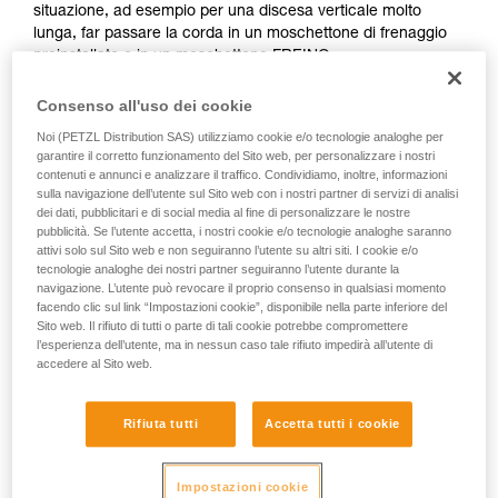
situazione, ad esempio per una discesa verticale molto
vengono qui descritte.
lunga, far passare la corda in un moschettone di frenaggio
preinstallato o in un moschettone FREINO.
Il rischio di manovre errate è così ridotto al minimo.
Consenso all'uso dei cookie
Noi (PETZL Distribution SAS) utilizziamo cookie e/o tecnologie analoghe per
In caso di emergenza, l’utilizzatore dovrà soltanto collegarsi
garantire il corretto funzionamento del Sito web, per personalizzare i nostri
all’I’D per poter iniziare la discesa.
contenuti e annunci e analizzare il traffico. Condividiamo, inoltre, informazioni
sulla navigazione dell’utente sul Sito web con i nostri partner di servizi di analisi
dei dati, pubblicitari e di social media al fine di personalizzare le nostre
pubblicità. Se l’utente accetta, i nostri cookie e/o tecnologie analoghe saranno
attivi solo sul Sito web e non seguiranno l’utente su altri siti. I cookie e/o
tecnologie analoghe dei nostri partner seguiranno l’utente durante la
navigazione. L’utente può revocare il proprio consenso in qualsiasi momento
facendo clic sul link “Impostazioni cookie”, disponibile nella parte inferiore del
Sito web. Il rifiuto di tutti o parte di tali cookie potrebbe compromettere
l’esperienza dell’utente, ma in nessun caso tale rifiuto impedirà all’utente di
accedere al Sito web.
Rifiuta tutti
Accetta tutti i cookie
Impostazioni cookie