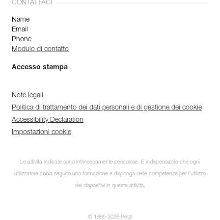
CONTATTACI
Name
Email
Phone
Modulo di contatto
Accesso stampa
Note legali
Politica di trattamento dei dati personali e di gestione dei cookie
Accessibility Declaration
Impostazioni cookie
Le attività indicate sono intrinsecamente pericolose. È indispensabile che ogni
utilizzatore abbia seguito una formazione e disponga delle competenze per l’utilizzo
dei dispositivi in queste attività.
© 1995-2026 Petzl