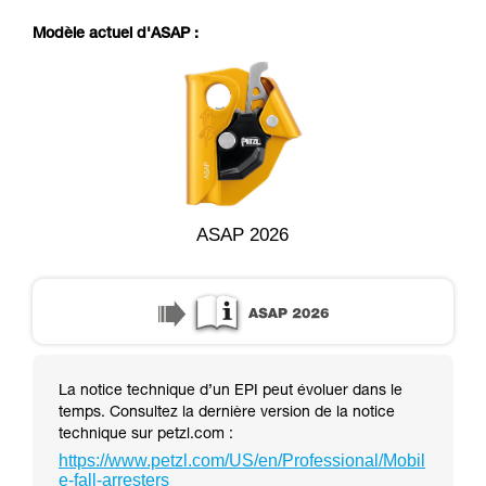
pouvoir comprendre ce complément
d’informations.
Modèle actuel d'ASAP :
Maîtriser ces techniques nécessite une
formation et un entraînement spécifique. Validez
avec un professionnel votre capacité à refaire
la manipulation, seul, en toute sécurité, avant
de la reproduire en autonomie.
Nous donnons des exemples de techniques
liées à votre activité. Il peut en exister d’autres
que nous ne décrivons pas ici.
ASAP 2026
La notice technique d’un EPI peut évoluer dans le
temps. Consultez la dernière version de la notice
technique sur petzl.com :
https://www.petzl.com/US/en/Professional/Mobil
e-fall-arresters