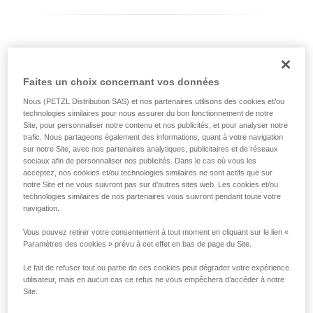
Différencier votre modèle d’ASAP LOCK
Faites un choix concernant vos données
Modèle actuel d'ASAP LOCK :
Nous (PETZL Distribution SAS) et nos partenaires utilisons des cookies et/ou
technologies similaires pour nous assurer du bon fonctionnement de notre
Site, pour personnaliser notre contenu et nos publicités, et pour analyser notre
trafic. Nous partageons également des informations, quant à votre navigation
sur notre Site, avec nos partenaires analytiques, publicitaires et de réseaux
sociaux afin de personnaliser nos publicités. Dans le cas où vous les
acceptez, nos cookies et/ou technologies similaires ne sont actifs que sur
notre Site et ne vous suivront pas sur d’autres sites web. Les cookies et/ou
technologies similaires de nos partenaires vous suivront pendant toute votre
navigation.
Vous pouvez retirer votre consentement à tout moment en cliquant sur le lien «
Paramètres des cookies » prévu à cet effet en bas de page du Site.
ASAP LOCK 2026
Le fait de refuser tout ou partie de ces cookies peut dégrader votre expérience
utilisateur, mais en aucun cas ce refus ne vous empêchera d’accéder à notre
Site.