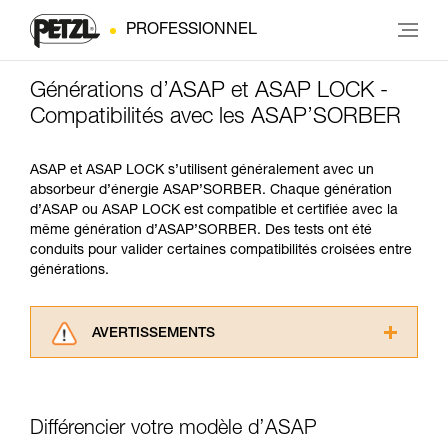
PROFESSIONNEL
Générations d’ASAP et ASAP LOCK -
Compatibilités avec les ASAP’SORBER
ASAP et ASAP LOCK s’utilisent généralement avec un
absorbeur d’énergie ASAP’SORBER. Chaque génération
d’ASAP ou ASAP LOCK est compatible et certifiée avec la
même génération d’ASAP’SORBER. Des tests ont été
conduits pour valider certaines compatibilités croisées entre
générations.
AVERTISSEMENTS
Lisez attentivement les notices techniques des
produits utilisés dans ce conseil avant de le
consulter. Vous devez avoir compris les
Différencier votre modèle d’ASAP
informations de la notice technique pour