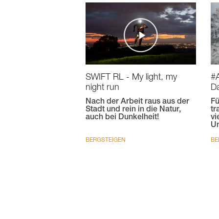
SWIFT RL - My light, my
#A
night run
Da
Nach der Arbeit raus aus der
Fü
Stadt und rein in die Natur,
tr
auch bei Dunkelheit!
vi
Um
BERGSTEIGEN
BE