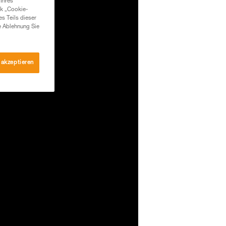
Ihres
nk „Cookie-
es Teils dieser
e Ablehnung Sie
 akzeptieren