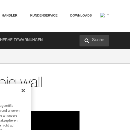
HÄNDLER
KUNDENSERVICE
DOWNLOADS
Suche
CHERHEITSWARNUNGEN
big wall
ngsgemäße
n und unseren
te an unsere
akzeptieren,
 nicht auf