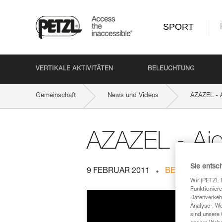
SPORT
VERTIKALE AKTIVITÄTEN
BELEUCHTUNG
Gemeinschaft
News und Videos
AZAZEL - A
AZAZEL - Aid 
Sie entsc
9 FEBRUAR 2011
BERGSTEIGEN
Wir (PETZL 
Funktioniere
Datenverkehr
Analyse-, W
sind unsere 