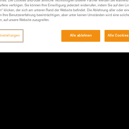
ites. Die Cookies und/oder ähnliche Technologien unserer Partner werden Sie während 
fens verfolgen. Sie können Ihre Einwilligung jederzeit widerrufen, indem Sie auf den Li
n“ klicken, der sich am unteren Rand der Website befindet. Die Ablehnung aller oder ein
 Ihre Benutzererfahrung beeinträchtigen, aber unter keinen Umständen wird eine solch
n, auf unsere Website zuzugreifen.
instellungen
Alle ablehnen
Alle Cookies