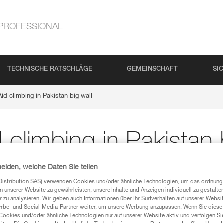
PROFESSIONAL
TECHNISCHE RATSCHLÄGE
GEMEINSCHAFT
SI
id climbing in Pakistan big wall
climbing in Pakistan 
heiden, welche Daten Sie teilen
Distribution SAS) verwenden Cookies und/oder ähnliche Technologien, um das ordnu
n unserer Website zu gewährleisten, unsere Inhalte und Anzeigen individuell zu gestalte
 zu analysieren. Wir geben auch Informationen über Ihr Surfverhalten auf unserer Websi
erbe- und Social-Media-Partner weiter, um unsere Werbung anzupassen. Wenn Sie diese 
Cookies und/oder ähnliche Technologien nur auf unserer Website aktiv und verfolgen Sie