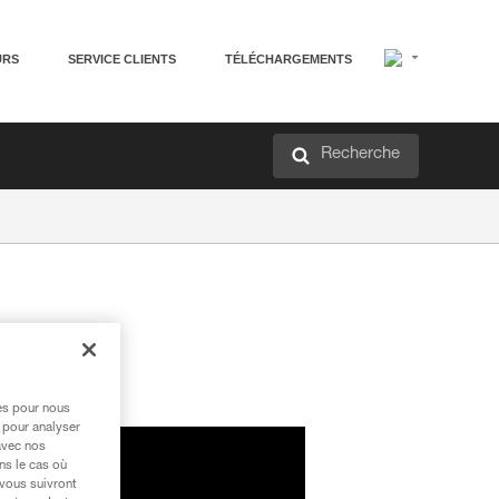
URS
SERVICE CLIENTS
TÉLÉCHARGEMENTS
Recherche
res pour nous
 pour analyser
avec nos
ns le cas où
 vous suivront