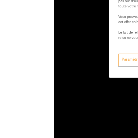
pas sur d’au
toute votre 
Vous pouvez 
cet effet en
Le fait de r
refus ne vou
Paramètr