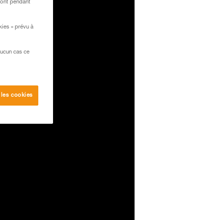
ront pendant
kies » prévu à
aucun cas ce
 les cookies