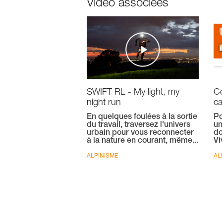
Vidéo associées
SWIFT RL - My light, my
C
night run
ca
En quelques foulées à la sortie
Po
du travail, traversez l'univers
un
urbain pour vous reconnecter
do
à la nature en courant, même...
Vi
ALPINISME
AL