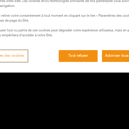
tres sites web. Les cookies et/ou technologies similaires de nos partenaires vous suiv
navigation.
retirer votre consentement à tout moment en cliquant sur le lien « Paramètres des coo
 bas de page du Site.
efuser tout ou partie de ces cookies peut dégrader votre expérience utilisateur, mais en 
s empêchera d’accéder à notre Site.
es des cookies
Tout refuser
Autoriser tous