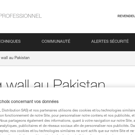
PROFESSIONNEL
REVENDE
ECHNIQUES
COMMUNAUTÉ
ALERTES SÉCURITÉ
wall au Pakistan
 wall au Pakistan
 choix concernant vos données
Distribution SAS) et nos partenaires utilisons des cookies et/ou technologies similai
on fonctionnement de notre Site, pour personnaliser notre contenu et nos publicités, et
. Nous partageons également des informations, quant à votre navigation sur notre Site, 
analytiques, publicitaires et de réseaux sociaux afin de personnaliser nos publicités. Da
eptez, nos cookies et/ou technologies similaires ne sont actifs que sur notre Site et ne