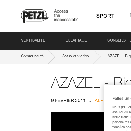
SPORT
VERTICALITÉ
ECLAIRAGE
CONSEILS T
Communauté
Actus et vidéos
AZAZEL - Big 
AZAZEL - Big
Faites un
9 FÉVRIER 2011
ALPINISME
Nous (PETZL 
assurer du b
notre trafic
partenaires 
vous les acc