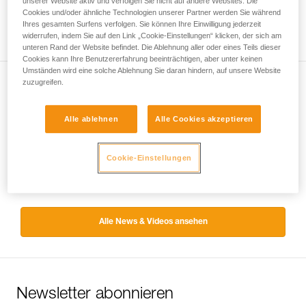
unserer Website aktiv und verfolgen Sie nicht auf andere Websites. Die
Cookies und/oder ähnliche Technologien unserer Partner werden Sie während
Ihres gesamten Surfens verfolgen. Sie können Ihre Einwilligung jederzeit
widerrufen, indem Sie auf den Link „Cookie-Einstellungen“ klicken, der sich am
unteren Rand der Website befindet. Die Ablehnung aller oder eines Teils dieser
Cookies kann Ihre Benutzererfahrung beeinträchtigen, aber unter keinen
Umständen wird eine solche Ablehnung Sie daran hindern, auf unsere Website
zuzugreifen.
Zurück
Lotus Flower - Canada
Alle ablehnen
Alle Cookies akzeptieren
Weiter
Cookie-Einstellungen
Québec Ice trip
Alle News & Videos ansehen
Newsletter abonnieren