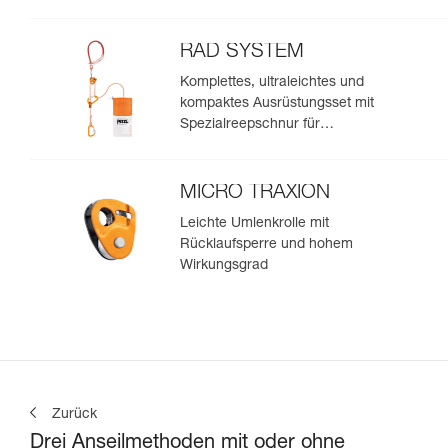
RAD SYSTEM
Komplettes, ultraleichtes und
kompaktes Ausrüstungsset mit
Spezialreepschnur für
Skitourengeher und Freerider
zur Spaltenbergung, zum
Abseilen und zum Anseilen am
MICRO TRAXION
Gletscher, um eine Spaltenzone
Leichte Umlenkrolle mit
zu umfahren
Rücklaufsperre und hohem
Wirkungsgrad
Zurück
Drei Anseilmethoden mit oder ohne