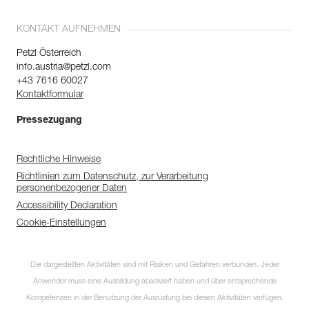
KONTAKT AUFNEHMEN
Petzl Österreich
info.austria@petzl.com
+43 7616 60027
Kontaktformular
Pressezugang
Rechtliche Hinweise
Richtlinien zum Datenschutz, zur Verarbeitung
personenbezogener Daten
Accessibility Declaration
Cookie-Einstellungen
Die dargestellten Aktivitäten sind mit Risiken und Gefahren verbunden. Jeder
Anwender muss eine Ausbildung absolviert haben und über entsprechende
Kompetenzen in der Benutzung der Ausrüstung bei diesen Aktivitäten verfügen.