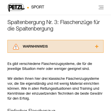
SPORT
Spaltenbergung Nr. 3: Flaschenzüge für
die Spaltenbergung
WARNHINWEIS
Lesen Sie die Gebrauchsanweisungen der
Produkte, um die es in diesem Tech Tipp geht,
Es gibt verschiedene Flaschenzugsysteme, die für die
aufmerksam durch, bevor Sie diesen zu Rate
jeweilige Situation mehr oder weniger geeignet sind.
ziehen. Um diese Zusatzinformationen
verstehen zu können, müssen Sie zuerst die in
Wir stellen Ihnen hier drei klassische Flaschenzugsysteme
der Gebrauchsanweisung enthaltenen
vor, die Sie eigenständig und mit wenig Material einrichten
Informationen richtig verstanden haben.
können. Wie in allen Rettungssituationen sind Training und
Die Beherrschung dieser Techniken setzt eine
Kenntnisse der einzusetzenden Techniken die beste Gewähr
entsprechende Ausbildung und ein spezielles
für den Erfolg.
Training voraus. Prüfen Sie zusammen mit
einem Profi, ob Sie in der Lage sind, den
Vorgang alleine sicher zu wiederholen, bevor