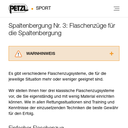
SPORT
Spaltenbergung Nr. 3: Flaschenzüge für
die Spaltenbergung
WARNHINWEIS
Lesen Sie die Gebrauchsanweisungen der
Produkte, um die es in diesem Tech Tipp geht,
Es gibt verschiedene Flaschenzugsysteme, die für die
aufmerksam durch, bevor Sie diesen zu Rate
jeweilige Situation mehr oder weniger geeignet sind.
ziehen. Um diese Zusatzinformationen
verstehen zu können, müssen Sie zuerst die in
Wir stellen Ihnen hier drei klassische Flaschenzugsysteme
der Gebrauchsanweisung enthaltenen
vor, die Sie eigenständig und mit wenig Material einrichten
Informationen richtig verstanden haben.
können. Wie in allen Rettungssituationen sind Training und
Die Beherrschung dieser Techniken setzt eine
Kenntnisse der einzusetzenden Techniken die beste Gewähr
entsprechende Ausbildung und ein spezielles
für den Erfolg.
Training voraus. Prüfen Sie zusammen mit
einem Profi, ob Sie in der Lage sind, den
Vorgang alleine sicher zu wiederholen, bevor