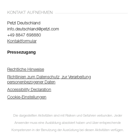
KONTAKT AUFNEHMEN
Petzl Deutschland
info.deutschland@petzl.com
+49 8847 698880
Kontaktformular
Pressezugang
Rechtliche Hinweise
Richtlinien zum Datenschutz, zur Verarbeitung
personenbezogener Daten
Accessibility Declaration
Cookie-Einstellungen
Die dargestellten Aktivitäten sind mit Risiken und Gefahren verbunden. Jeder
Anwender muss eine Ausbildung absolviert haben und über entsprechende
Kompetenzen in der Benutzung der Ausrüstung bei diesen Aktivitäten verfügen.