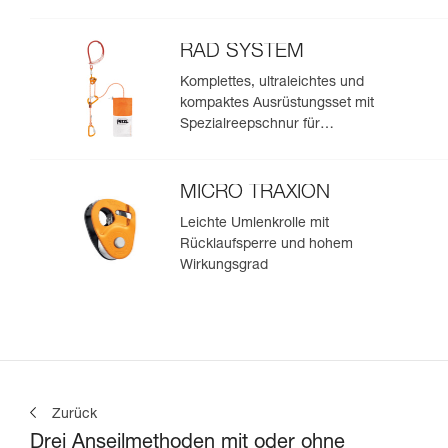
RAD SYSTEM
Komplettes, ultraleichtes und
kompaktes Ausrüstungsset mit
Spezialreepschnur für
Skitourengeher und Freerider
zur Spaltenbergung, zum
Abseilen und zum Anseilen am
MICRO TRAXION
Gletscher, um eine Spaltenzone
Leichte Umlenkrolle mit
zu umfahren
Rücklaufsperre und hohem
Wirkungsgrad
Zurück
Drei Anseilmethoden mit oder ohne