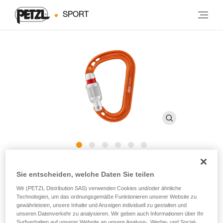
SPORT
ROCHA
Sie entscheiden, welche Daten Sie teilen
Wir (PETZL Distribution SAS) verwenden Cookies und/oder ähnliche
Birnenförmiger, ultrakompakter und ultraleichter
Technologien, um das ordnungsgemäße Funktionieren unserer Website zu
Karabiner mit Schraubverschluss
gewährleisten, unsere Inhalte und Anzeigen individuell zu gestalten und
unseren Datenverkehr zu analysieren. Wir geben auch Informationen über Ihr
Surfverhalten auf unserer Website an unsere Analyse-, Werbe- und Social-