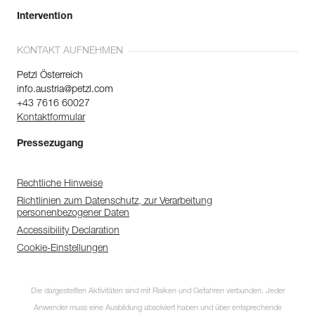
Intervention
KONTAKT AUFNEHMEN
Petzl Österreich
info.austria@petzl.com
+43 7616 60027
Kontaktformular
Pressezugang
Rechtliche Hinweise
Richtlinien zum Datenschutz, zur Verarbeitung
personenbezogener Daten
Accessibility Declaration
Cookie-Einstellungen
Die dargestellten Aktivitäten sind mit Risiken und Gefahren verbunden. Jeder
Anwender muss eine Ausbildung absolviert haben und über entsprechende