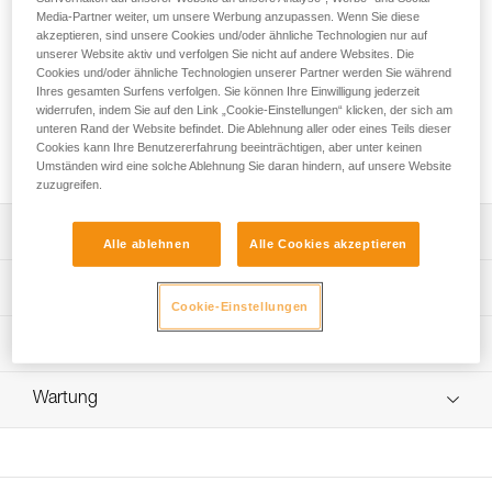
Mit ROCHA Gewicht beim Klettern sparen! Dieser
Media-Partner weiter, um unsere Werbung anzupassen. Wenn Sie diese
birnenförmige, ultrakompakte und ultraleichte Karabiner ist
akzeptieren, sind unsere Cookies und/oder ähnliche Technologien nur auf
ideal zum Einsatz in Mehrseillängen oder beim Bergsteigen,
unserer Website aktiv und verfolgen Sie nicht auf andere Websites. Die
wo es auf jedes Gramm ankommt. Mit seinen 45 Gramm und
Cookies und/oder ähnliche Technologien unserer Partner werden Sie während
Ihres gesamten Surfens verfolgen. Sie können Ihre Einwilligung jederzeit
dem H-förmigen Querschnitt bietet er ein optimales
widerrufen, indem Sie auf den Link „Cookie-Einstellungen“ klicken, der sich am
Verhältnis von Bruchlast und Gewicht. Er ist mit dem
unteren Rand der Website befindet. Die Ablehnung aller oder eines Teils dieser
Verriegelungssystem SCREW-LOCK ausgestattet und
Cookies kann Ihre Benutzererfahrung beeinträchtigen, aber unter keinen
einfach zu bedienen.
Umständen wird eine solche Ablehnung Sie daran hindern, auf unsere Website
zuzugreifen.
Leistungsverzeichnis
Alle ablehnen
Alle Cookies akzeptieren
Birnenförmiger, ultraleichter und ultrakompakter
Technische Spezifikationen
Karabiner:
Cookie-Einstellungen
- Nur 45 g.
Material: Aluminium
Technische Informationen
- Der H-förmige Querschnitt gewährleistet ein optimales
Zertifizierung(en): CE EN 12275 type H, UIAA
Verhältnis von Bruchlast und Gewicht.
Gebrauchsanleitung
- Das sehr kompakte Design ist ideal für
Wartung
Zugrundeliegende Spezifikationen
Das PDF herunterladen technical-notice-locking-
Mehrseillängenrouten und beim Bergsteigen, wo jedes
carabiners-2
Gramm zählt.
Ablauf der PSA-Prüfung
Referenz : M027AA00
Konformitätserklärung
Das PDF herunterladen verif EPI-CONNECTEURS-
Gewicht : 45 g
Einfaches Handling und effizientes Ein-/Aushängen:
Das PDF herunterladen UE-Declaration-M027AA-ROCHA
procedure-DE
Verriegelungssystem : SCREW-LOCK
- Die SCREW-LOCK-Verriegelungshülse erleichtert das