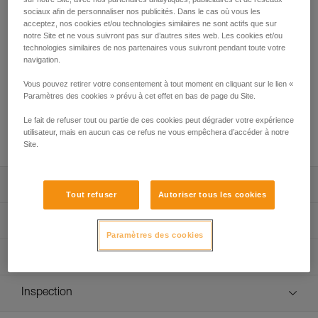
Avec ROCHA grimpez léger ! Ce mousqueton en forme de
sociaux afin de personnaliser nos publicités. Dans le cas où vous les
poire, ultra compact et ultra léger, est idéal pour un usage en
acceptez, nos cookies et/ou technologies similaires ne sont actifs que sur
grande voie ou en alpinisme où chaque gramme compte.
notre Site et ne vous suivront pas sur d’autres sites web. Les cookies et/ou
Ses 45 grammes et sa section en forme de H vous apportent
technologies similaires de nos partenaires vous suivront pendant toute votre
le meilleur rapport résistance/légèreté possible. Doté d'un
navigation.
système de verrouillage SCREW-LOCK, il est très facile à
Vous pouvez retirer votre consentement à tout moment en cliquant sur le lien «
utiliser et à manipuler.
Paramètres des cookies » prévu à cet effet en bas de page du Site.
Le fait de refuser tout ou partie de ces cookies peut dégrader votre expérience
Achetez en ligne
utilisateur, mais en aucun cas ce refus ne vous empêchera d’accéder à notre
Site.
Descriptif
Tout refuser
Autoriser tous les cookies
Mousqueton en forme de poire ultra léger et ultra compact
Spécifications techniques
:
Paramètres des cookies
- 45 g seulement,
Matière(s): Aluminium
Informations techniques
- section en forme de H pour un meilleur rapport
Certification(s): CE EN 12275 type H, UIAA
résistance/légèreté,
Notice
- forme très compacte, idéale pour les sorties en grande
Inspection
Spécifications référence(s)
Télécharger le pdf technical-notice-locking-carabiners-2
voie et en alpinisme où chaque gramme compte.
Déclaration de conformité
Procédure de vérification EPI