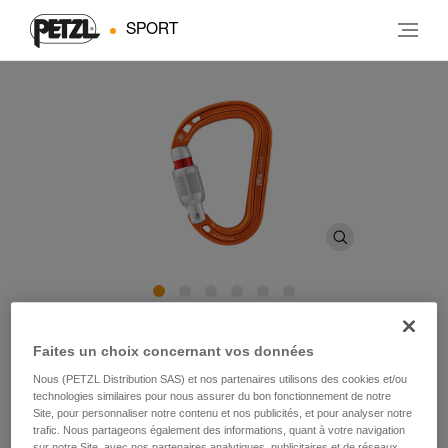
SPORT
ROCHA
Faites un choix concernant vos données
Nous (PETZL Distribution SAS) et nos partenaires utilisons des cookies et/ou
Mousqueton à verrouillage à vis, ultra compact et ultra
technologies similaires pour nous assurer du bon fonctionnement de notre
léger en forme de poire
Site, pour personnaliser notre contenu et nos publicités, et pour analyser notre
trafic. Nous partageons également des informations, quant à votre navigation
sur notre Site, avec nos partenaires analytiques, publicitaires et de réseaux