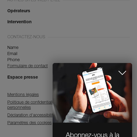
AUTRES SITES WEB PETZL
Opérateurs
Intervention
CONTACTEZ-NOUS
Name
Email
Phone
Formulaire de contact
Espace presse
Mentions légales
Politique de confidentialité et de traitement des données
personnelles
Déclaration d'accessibilité
Paramètres des cookies
Abonnez-vous à la