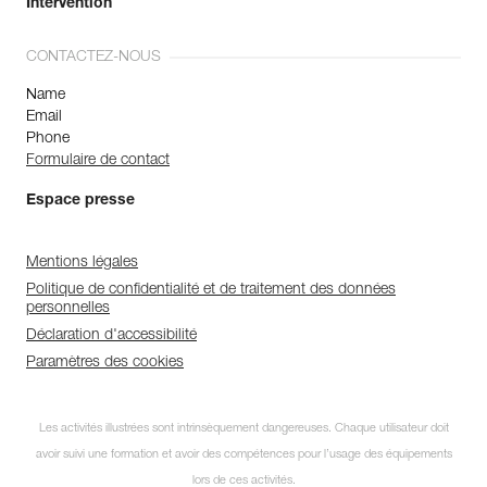
Intervention
CONTACTEZ-NOUS
Name
Email
Phone
Formulaire de contact
Espace presse
Mentions légales
Politique de confidentialité et de traitement des données
personnelles
Déclaration d'accessibilité
Paramètres des cookies
Les activités illustrées sont intrinsèquement dangereuses. Chaque utilisateur doit
avoir suivi une formation et avoir des compétences pour l’usage des équipements
lors de ces activités.