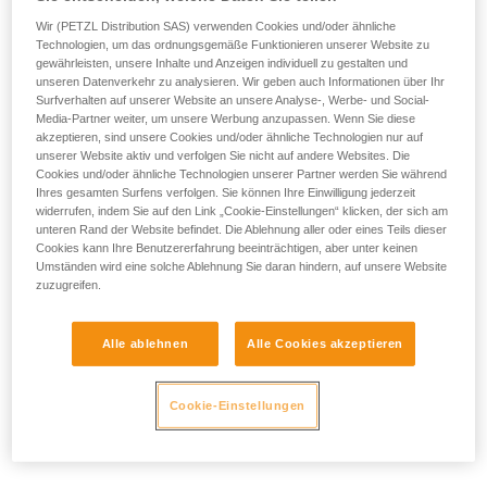
Wir (PETZL Distribution SAS) verwenden Cookies und/oder ähnliche
Technologien, um das ordnungsgemäße Funktionieren unserer Website zu
gewährleisten, unsere Inhalte und Anzeigen individuell zu gestalten und
unseren Datenverkehr zu analysieren. Wir geben auch Informationen über Ihr
- POSITIONIERUNG DER SEITLICHEN HALTEÖSEN:
Surfverhalten auf unserer Website an unsere Analyse-, Werbe- und Social-
Media-Partner weiter, um unsere Werbung anzupassen. Wenn Sie diese
Die seitlichen Halteösen müssen sich auf der Höhe der
akzeptieren, sind unsere Cookies und/oder ähnliche Technologien nur auf
Hüftknochen befinden.
unserer Website aktiv und verfolgen Sie nicht auf andere Websites. Die
Cookies und/oder ähnliche Technologien unserer Partner werden Sie während
Ihres gesamten Surfens verfolgen. Sie können Ihre Einwilligung jederzeit
widerrufen, indem Sie auf den Link „Cookie-Einstellungen“ klicken, der sich am
unteren Rand der Website befindet. Die Ablehnung aller oder eines Teils dieser
Cookies kann Ihre Benutzererfahrung beeinträchtigen, aber unter keinen
Umständen wird eine solche Ablehnung Sie daran hindern, auf unsere Website
zuzugreifen.
Alle ablehnen
Alle Cookies akzeptieren
Cookie-Einstellungen