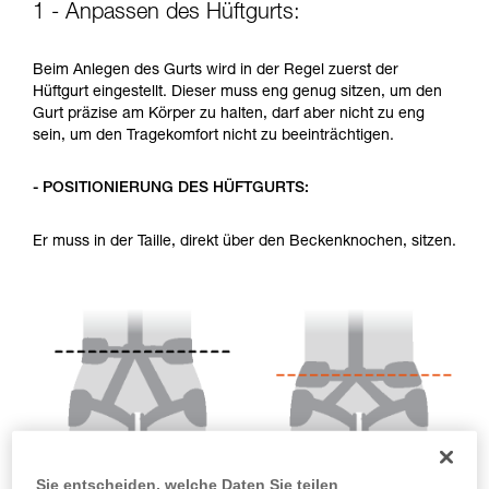
1 - Anpassen des Hüftgurts:
Sie ihn eigenständig durchführen.
Wir geben Beispiele für die mit Ihrer Aktivität
verbundenen Techniken. Möglicherweise gibt es
Beim Anlegen des Gurts wird in der Regel zuerst der
noch andere Techniken, die hier nicht
Hüftgurt eingestellt. Dieser muss eng genug sitzen, um den
beschrieben werden.
Gurt präzise am Körper zu halten, darf aber nicht zu eng
sein, um den Tragekomfort nicht zu beeinträchtigen.
- POSITIONIERUNG DES HÜFTGURTS:
Er muss in der Taille, direkt über den Beckenknochen, sitzen.
Sie entscheiden, welche Daten Sie teilen