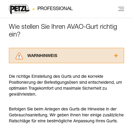
PROFESSIONAL
Wie stellen Sie Ihren AVAO-Gurt richtig
ein?
WARNHINWEIS
Lesen Sie die Gebrauchsanweisungen der
Produkte, um die es in diesem Tech Tipp geht,
Die richtige Einstellung des Gurts und die korrekte
aufmerksam durch, bevor Sie diesen zu Rate
Positionierung der Befestigungsösen sind entscheidend, um
ziehen. Um diese Zusatzinformationen
optimalen Tragekomfort und maximale Sicherheit zu
verstehen zu können, müssen Sie zuerst die in
gewährleisten.
der Gebrauchsanweisung enthaltenen
Informationen richtig verstanden haben.
Die Beherrschung dieser Techniken setzt eine
Befolgen Sie beim Anlegen des Gurts die Hinweise in der
entsprechende Ausbildung und ein spezielles
Gebrauchsanleitung. Wir geben Ihnen hier einige zusätzliche
Training voraus. Prüfen Sie zusammen mit
Ratschläge für eine bestmögliche Anpassung Ihres Gurts.
einem Profi, ob Sie in der Lage sind, den
Vorgang alleine sicher zu wiederholen, bevor