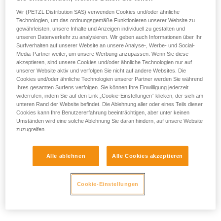
Wir (PETZL Distribution SAS) verwenden Cookies und/oder ähnliche
Technologien, um das ordnungsgemäße Funktionieren unserer Website zu
gewährleisten, unsere Inhalte und Anzeigen individuell zu gestalten und
unseren Datenverkehr zu analysieren. Wir geben auch Informationen über Ihr
- POSITIONIERUNG DER SEITLICHEN HALTEÖSEN:
Surfverhalten auf unserer Website an unsere Analyse-, Werbe- und Social-
Media-Partner weiter, um unsere Werbung anzupassen. Wenn Sie diese
Die seitlichen Halteösen müssen sich auf der Höhe der
akzeptieren, sind unsere Cookies und/oder ähnliche Technologien nur auf
Hüftknochen befinden.
unserer Website aktiv und verfolgen Sie nicht auf andere Websites. Die
Cookies und/oder ähnliche Technologien unserer Partner werden Sie während
Ihres gesamten Surfens verfolgen. Sie können Ihre Einwilligung jederzeit
widerrufen, indem Sie auf den Link „Cookie-Einstellungen“ klicken, der sich am
unteren Rand der Website befindet. Die Ablehnung aller oder eines Teils dieser
Cookies kann Ihre Benutzererfahrung beeinträchtigen, aber unter keinen
Umständen wird eine solche Ablehnung Sie daran hindern, auf unsere Website
zuzugreifen.
Alle ablehnen
Alle Cookies akzeptieren
Cookie-Einstellungen