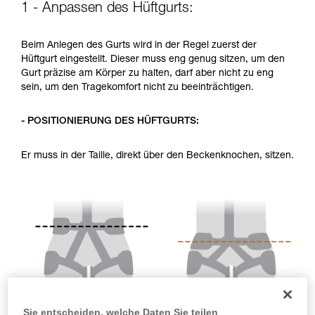
1 - Anpassen des Hüftgurts:
Sie ihn eigenständig durchführen.
Wir geben Beispiele für die mit Ihrer Aktivität
verbundenen Techniken. Möglicherweise gibt es
Beim Anlegen des Gurts wird in der Regel zuerst der
noch andere Techniken, die hier nicht
Hüftgurt eingestellt. Dieser muss eng genug sitzen, um den
beschrieben werden.
Gurt präzise am Körper zu halten, darf aber nicht zu eng
sein, um den Tragekomfort nicht zu beeinträchtigen.
- POSITIONIERUNG DES HÜFTGURTS:
Er muss in der Taille, direkt über den Beckenknochen, sitzen.
Sie entscheiden, welche Daten Sie teilen