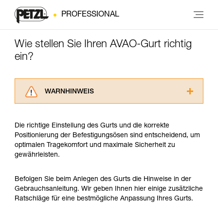
PROFESSIONAL
Wie stellen Sie Ihren AVAO-Gurt richtig
ein?
WARNHINWEIS
Lesen Sie die Gebrauchsanweisungen der
Produkte, um die es in diesem Tech Tipp geht,
Die richtige Einstellung des Gurts und die korrekte
aufmerksam durch, bevor Sie diesen zu Rate
Positionierung der Befestigungsösen sind entscheidend, um
ziehen. Um diese Zusatzinformationen
optimalen Tragekomfort und maximale Sicherheit zu
verstehen zu können, müssen Sie zuerst die in
gewährleisten.
der Gebrauchsanweisung enthaltenen
Informationen richtig verstanden haben.
Die Beherrschung dieser Techniken setzt eine
Befolgen Sie beim Anlegen des Gurts die Hinweise in der
entsprechende Ausbildung und ein spezielles
Gebrauchsanleitung. Wir geben Ihnen hier einige zusätzliche
Training voraus. Prüfen Sie zusammen mit
Ratschläge für eine bestmögliche Anpassung Ihres Gurts.
einem Profi, ob Sie in der Lage sind, den
Vorgang alleine sicher zu wiederholen, bevor