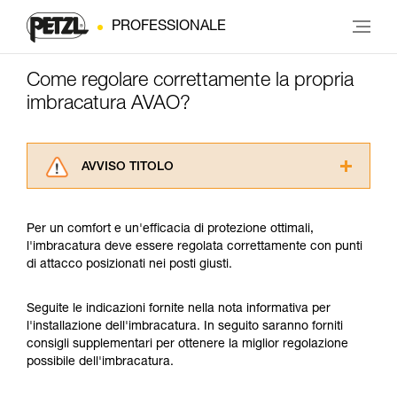
PROFESSIONALE
Come regolare correttamente la propria
imbracatura AVAO?
AVVISO TITOLO
Leggere attentamente le istruzioni tecniche dei
prodotti utilizzati in questo consiglio prima di
Per un comfort e un'efficacia di protezione ottimali,
consultarlo. Dovete aver compreso le
l'imbracatura deve essere regolata correttamente con punti
informazioni dell’istruzione tecnica per poter
di attacco posizionati nei posti giusti.
capire queste ulteriori informazioni.
La padronanza di queste tecniche richiede una
formazione ed un addestramento specifico.
Seguite le indicazioni fornite nella nota informativa per
Verificate con un professionista la vostra
l'installazione dell'imbracatura. In seguito saranno forniti
capacità di rifare la manovra, da soli, in piena
consigli supplementari per ottenere la miglior regolazione
sicurezza, prima di riprodurla autonomamente.
possibile dell'imbracatura.
Forniamo esempi di tecniche relative alla vostra
attività. Ne possono esistere altre che non