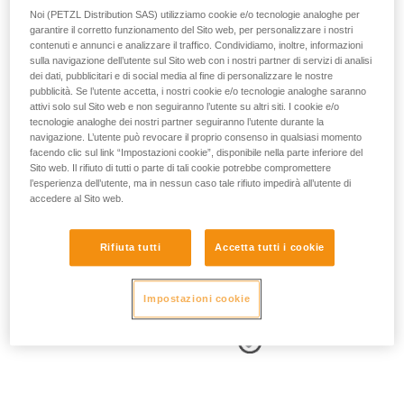
Noi (PETZL Distribution SAS) utilizziamo cookie e/o tecnologie analoghe per
garantire il corretto funzionamento del Sito web, per personalizzare i nostri
contenuti e annunci e analizzare il traffico. Condividiamo, inoltre, informazioni
sulla navigazione dell’utente sul Sito web con i nostri partner di servizi di analisi
dei dati, pubblicitari e di social media al fine di personalizzare le nostre
- POSIZIONE DEI PUNTI LATERALI:
pubblicità. Se l’utente accetta, i nostri cookie e/o tecnologie analoghe saranno
attivi solo sul Sito web e non seguiranno l’utente su altri siti. I cookie e/o
tecnologie analoghe dei nostri partner seguiranno l’utente durante la
I punti di attacco laterali si devono trovare a livello delle ossa
navigazione. L’utente può revocare il proprio consenso in qualsiasi momento
iliache.
facendo clic sul link “Impostazioni cookie”, disponibile nella parte inferiore del
Sito web. Il rifiuto di tutti o parte di tali cookie potrebbe compromettere
l’esperienza dell’utente, ma in nessun caso tale rifiuto impedirà all’utente di
accedere al Sito web.
Rifiuta tutti
Accetta tutti i cookie
Impostazioni cookie