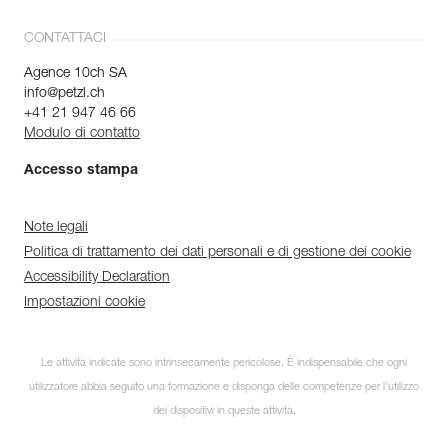
CONTATTACI
Agence 10ch SA
info@petzl.ch
+41 21 947 46 66
Modulo di contatto
Accesso stampa
Note legali
Politica di trattamento dei dati personali e di gestione dei cookie
Accessibility Declaration
Impostazioni cookie
Le attività indicate sono intrinsecamente pericolose. È indispensabile che ogni
utilizzatore abbia seguito una formazione e disponga delle competenze per l’utilizzo
dei dispositivi in queste attività.