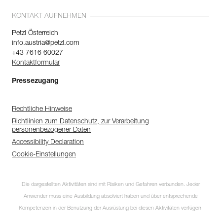
KONTAKT AUFNEHMEN
Petzl Österreich
info.austria@petzl.com
+43 7616 60027
Kontaktformular
Pressezugang
Rechtliche Hinweise
Richtlinien zum Datenschutz, zur Verarbeitung
personenbezogener Daten
Accessibility Declaration
Cookie-Einstellungen
Die dargestellten Aktivitäten sind mit Risiken und Gefahren verbunden. Jeder
Anwender muss eine Ausbildung absolviert haben und über entsprechende
Kompetenzen in der Benutzung der Ausrüstung bei diesen Aktivitäten verfügen.