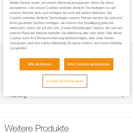
zusammen mit der ASCENSION-Handsteigklemme oder mit
Media-Partner weiter, um unsere Werbung anzupassen. Wenn Sie diese
der BASIC-Seilklemme für den Aufstieg am Seil verwendet.
akzeptieren, sind unsere Cookies und/oder ähnliche Technologien nur auf
unserer Website aktiv und verfolgen Sie nicht auf andere Websites. Die
Sie ist aus hochdichtem Polyethylen gefertigt und äußerst
Cookies und/oder ähnliche Technologien unserer Partner werden Sie während
strapazierfähig. Der in der Höhe verstellbare elastische
Ihres gesamten Surfens verfolgen. Sie können Ihre Einwilligung jederzeit
Riemen gewährleistet den Halt des Fußes in der Trittschlinge
widerrufen, indem Sie auf den Link „Cookie-Einstellungen“ klicken, der sich am
und ist für alle Schuharten geeignet.
unteren Rand der Website befindet. Die Ablehnung aller oder eines Teils dieser
Cookies kann Ihre Benutzererfahrung beeinträchtigen, aber unter keinen
Umständen wird eine solche Ablehnung Sie daran hindern, auf unsere Website
zuzugreifen.
Leistungsverzeichnis
Wird für den Aufstieg am Seil an der ASCENSION-
Alle ablehnen
Alle Cookies akzeptieren
Technische Spezifikationen
Handsteigklemme oder der BASIC-Seilklemme befestigt.
Aus HDPE (hochdichtes Polyethylen) gefertigt und äußerst
Material: hochdichtes Polyethylen, Aluminium
Technische Informationen
Cookie-Einstellungen
strapazierfähig.
Gewicht: 40 g
Pflegeempfehlungen für Ihre Ausrüstung
Elastischer Riemen für den Halt des Fußes in der
Wartung
Zugrundeliegende Spezifikationen
Das PDF herunterladen Maintenance tips
Trittschlinge. Er lässt sich in der Höhe verstellen, um sich
allen Schuharten anzupassen und kann fixiert werden,
Häufige Fragen
Referenz : C48A
wenn er nicht benötigt wird.
Häufige Fragen
Garantie : 3 Jahre
Höheneinstellsystem der Trittschlinge.
Verpackung : 1
See all technical content
Weitere Produkte