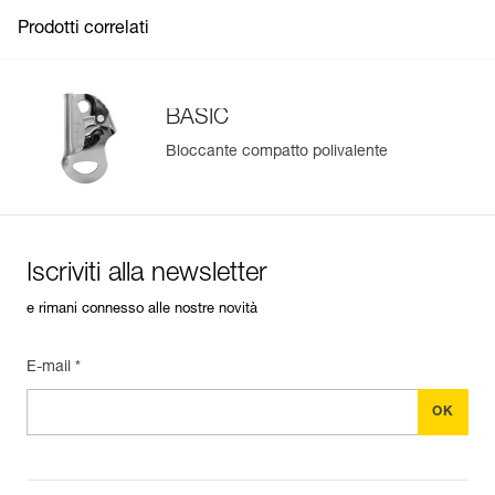
Prodotti correlati
BASIC
Bloccante compatto polivalente
Gestisci e controlla facilmente i tuoi DPI
Aggiungi un prodotto Petzl semplicemente scansionando il
suo datamatrix: tutte le informazioni sul prodotto saranno
compilate automaticamente.
Iscriviti alla newsletter
Importa ed esporta facilmente i dati dei tuoi DPI esistenti.
e rimani connesso alle nostre novità
Visualizza lo storico di un prodotto dalla sua data di
produzione.
E-mail *
Per saperne di più