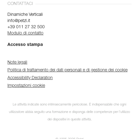
CONTATTACI
Dinamiche Verticali
info@petzl.it
+39 011 27 32 500
Modulo di contatto
Accesso stampa
Note legali
Politica di trattamento dei dati personali e di gestione dei cookie
Accessibility Declaration
Impostazioni cookie
Le attività indicate sono intrinsecamente pericolose. È indispensabile che ogni
utilizzatore abbia seguito una formazione e disponga delle competenze per l’utilizzo
dei dispositivi in queste attività.