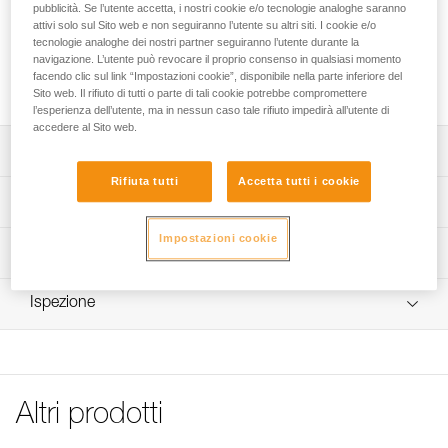
ASCENSION o il bloccante BASIC per le risalite su corda. La
pubblicità. Se l’utente accetta, i nostri cookie e/o tecnologie analoghe saranno
costruzione in polietilene ad alta densità ne migliora la durata
attivi solo sul Sito web e non seguiranno l’utente su altri siti. I cookie e/o
tecnologie analoghe dei nostri partner seguiranno l’utente durante la
nel tempo. Un elastico regolabile in altezza permette di
navigazione. L’utente può revocare il proprio consenso in qualsiasi momento
mantenere il piede nel pedale, indipendentemente dal tipo di
facendo clic sul link “Impostazioni cookie”, disponibile nella parte inferiore del
calzature.
Sito web. Il rifiuto di tutti o parte di tali cookie potrebbe compromettere
l’esperienza dell’utente, ma in nessun caso tale rifiuto impedirà all’utente di
accedere al Sito web.
Descrizione
Rifiuta tutti
Accetta tutti i cookie
Si fissa sulla maniglia ASCENSION o sul bloccante BASIC
Specifiche tecniche
per le risalite su corda.
Impostazioni cookie
Costruzione in PEHD (polietilene ad alta densità) per
Materiali: polietilene ad alta densità, alluminio
Informazioni tecniche
migliorare la durata nel tempo.
Peso: 40 g
Consigli per la manutenzione del materiale Petzl
Elastico per tenere il piede nel pedale. È regolabile in
Ispezione
Dettagli codice
Scarica il pdf Maintenance tips
altezza per poter essere utilizzato con ogni tipo di scarpa
ed essere facilmente sistemato se non utilizzato.
FAQ
Codice : C48A
FAQ
Placchetta di regolazione dell’altezza del pedale.
Garanzia : 3 anni
Confezione : 1
See all technical content
Altri prodotti