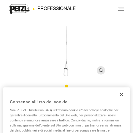
PROFESSIONALE
FOOTCORD
Consenso all'uso dei cookie
Noi (PETZL Distribution SAS) utilizziamo cookie e/o tecnologie analoghe per
garantire il corretto funzionamento del Sito web, per personalizzare i nostri
Pedale regolabile in cordino
contenuti e annunci e analizzare il traffico. Condividiamo, inoltre, informazioni
sulla navigazione dell’utente sul Sito web con i nostri partner di servizi di analisi
Il pedale regolabile FOOTCORD si utilizza con la maniglia
dei dati, pubblicitari e di social media al fine di personalizzare le nostre