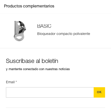
Productos complementarios
BASIC
Bloqueador compacto polivalente
Gestión y control simplificados de tus EPI
Para añadir un producto de Petzl, basta con escanear su
datamatrix. Toda la información relativa al producto se
cargará automáticamente.
Suscríbase al boletín
Importe y exporte de forma sencilla los datos de sus EPI.
y mantente conectado con nuestras noticias
Consulte el historial de un producto desde su fecha de
fabricación.
Email *
Más información