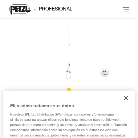
PROFESIONAL
FOOTCORD
Elija cómo tratamos sus datos
Nosotros [PETZL Distribution SAS) utilizamos cookies y/o tecnologías
similares para garantizar el correcto funcionamiento de nuestro Sitio web,
Pedal regulable de cordino
personalizar nuestro contenido y anuncios, y analizar nuestro tráfico. También
compartimos información sobre su navegación en nuestro Sitio web con
El pedal regulable FOOTCORD se utiliza con el puño
nuestros socios analíticos, publicitarios y de redes sociales para personalizar