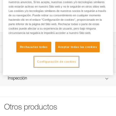
ASCENSION o el bloqueador BASIC para los ascensos por
nuestros anuncios. Si los acepta, nuestras cookies y/o tecnologías similares
cuerda. Su construcción con polietileno de alta densidad
solo estarán activas en nuestro Sitio web y no le seguirán en otros sitios web.
Las cookies y/o tecnologías similares de nuestros socios le seguirán a través
aumenta su durabilidad. Un elástico regulable en altura
de su navegación. Puede retirar su consentimiento en cualquier momento
permite sujetar el pie en el pedal, sea cual sea el tipo de
haciendo clic en el enlace "Configuración de cookies", proporcionado en la
calzado.
parte inferior de la página del Sitio web. Rechazar todas o parte de estas
cookies puede afectar a su experiencia de usuario, pero bajo ninguna
circunstancia tal negativa le impedirá acceder a nuestro Sitio web.
Descripción
Rechazarlas todas
Aceptar todas las cookies
Se fija al puño bloqueador ASCENSION o al bloqueador
Características técnicas
BASIC para los ascensos por cuerda.
Configuración de cookies
Cintas en PEAD (polietileno de alta densidad) para resistir
Materiales: polietileno de alta densidad y aluminio
Información técnica
mejor a la abrasión.
Peso: 40 g
Consejos para el mantenimiento de tus equipos
Elástico para sujetar el pie en el pedal. Se regula en altura
Inspección
Características por referencia
Descargar el pdf Maintenance tips
para poder utilizarlo con cualquier tipo de calzado y
guardarlo cuando no se utiliza.
FAQ
Referencia : C48A
FAQ
Plaqueta de regulación de la longitud del pedal.
Garantía : 3 Años
Pack : 1
Ver todo el contenido técnico
Otros productos