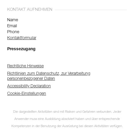
KONTAKT AUFNEHMEN
Name
Email
Phone
Kontaktformular
Pressezugang
Rechtliche Hinweise
Richtlinien zum Datenschutz, zur Verarbeitung
personenbezogener Daten
Accessibility Declaration
Cookie-Einstellungen
Die dargestellten Aktivitäten sind mit Risiken und Gefahren verbunden. Jeder
Anwender muss eine Ausbildung absolviert haben und über entsprechende
Kompetenzen in der Benutzung der Ausrüstung bei diesen Aktivitäten verfügen.