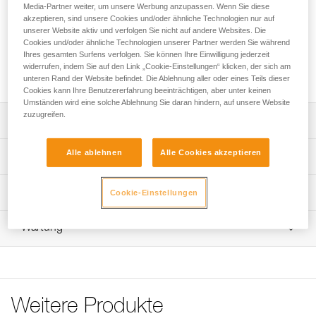
zusammen mit der ASCENSION-Handsteigklemme oder mit
Media-Partner weiter, um unsere Werbung anzupassen. Wenn Sie diese
der BASIC-Seilklemme für den Aufstieg am Seil verwendet.
akzeptieren, sind unsere Cookies und/oder ähnliche Technologien nur auf
unserer Website aktiv und verfolgen Sie nicht auf andere Websites. Die
Sie ist aus hochdichtem Polyethylen gefertigt und äußerst
Cookies und/oder ähnliche Technologien unserer Partner werden Sie während
strapazierfähig. Der in der Höhe verstellbare elastische
Ihres gesamten Surfens verfolgen. Sie können Ihre Einwilligung jederzeit
Riemen gewährleistet den Halt des Fußes in der Trittschlinge
widerrufen, indem Sie auf den Link „Cookie-Einstellungen“ klicken, der sich am
und ist für alle Schuharten geeignet.
unteren Rand der Website befindet. Die Ablehnung aller oder eines Teils dieser
Cookies kann Ihre Benutzererfahrung beeinträchtigen, aber unter keinen
Umständen wird eine solche Ablehnung Sie daran hindern, auf unsere Website
zuzugreifen.
Leistungsverzeichnis
Wird für den Aufstieg am Seil an der ASCENSION-
Alle ablehnen
Alle Cookies akzeptieren
Technische Spezifikationen
Handsteigklemme oder der BASIC-Seilklemme befestigt.
Aus HDPE (hochdichtes Polyethylen) gefertigt und äußerst
Material: hochdichtes Polyethylen, Aluminium
Technische Informationen
Cookie-Einstellungen
strapazierfähig.
Gewicht: 40 g
Pflegeempfehlungen für Ihre Ausrüstung
Elastischer Riemen für den Halt des Fußes in der
Wartung
Zugrundeliegende Spezifikationen
Das PDF herunterladen Maintenance tips
Trittschlinge. Er lässt sich in der Höhe verstellen, um sich
allen Schuharten anzupassen und kann fixiert werden,
Häufige Fragen
Referenz : C48A
wenn er nicht benötigt wird.
Häufige Fragen
Garantie : 3 Jahre
Höheneinstellsystem der Trittschlinge.
Verpackung : 1
See all technical content
Weitere Produkte