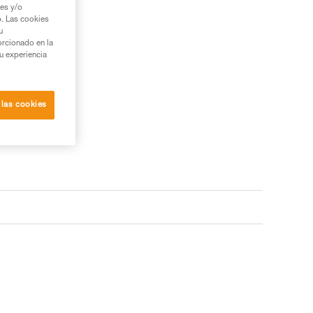
ies y/o
b. Las cookies
u
orcionado en la
su experiencia
 las cookies