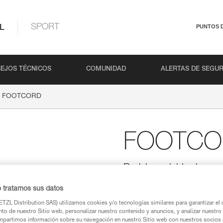
L
SPORT
PUNTOS 
EJOS TÉCNICOS
COMUNIDAD
ALERTAS DE SEGU
FOOTCORD
FOOTCO
Pedal regulable de cor
El pedal regulable FOOTCORD 
o tratamos sus datos
para los ascensos por cuerda. 
su durabilidad. Un elástico regu
TZL Distribution SAS) utilizamos cookies y/o tecnologías similares para garantizar el 
sea el tipo de calzado.
to de nuestro Sitio web, personalizar nuestro contenido y anuncios, y analizar nuestro 
partimos información sobre su navegación en nuestro Sitio web con nuestros socios a