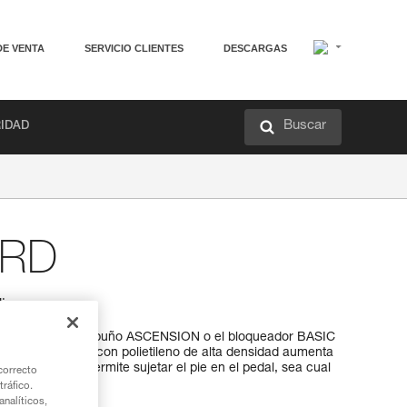
DE VENTA
SERVICIO CLIENTES
DESCARGAS
Buscar
RIDAD
RD
dino
se utiliza con el puño ASCENSION o el bloqueador BASIC
Su construcción con polietileno de alta densidad aumenta
lable en altura permite sujetar el pie en el pedal, sea cual
correcto
tráfico.
nalíticos,