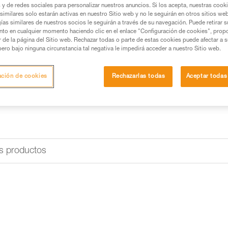
s y de redes sociales para personalizar nuestros anuncios. Si los acepta, nuestras cook
Buscar un punto de venta
similares solo estarán activas en nuestro Sitio web y no le seguirán en otros sitios we
ías similares de nuestros socios le seguirán a través de su navegación. Puede retirar s
nto en cualquier momento haciendo clic en el enlace "Configuración de cookies", prop
or de la página del Sitio web. Rechazar todas o parte de estas cookies puede afectar a 
pero bajo ninguna circunstancia tal negativa le impedirá acceder a nuestro Sitio web.
ación de cookies
Rechazarlas todas
Aceptar todas
s productos