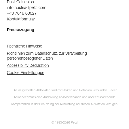
Petzl Österreich
info.austria@petzl.com
+43 7616 60027
Kontaktformular
Pressezugang
Rechtliche Hinweise
Richtlinien zum Datenschutz, zur Verarbeitung
personenbezogener Daten
Accessibility Declaration
Cookie-Einstellungen
Die dargestellten Aktivitäten sind mit Risiken und Gefahren verbunden. Jeder
Anwender muss eine Ausbildung absolviert haben und über entsprechende
Kompetenzen in der Benutzung der Ausrüstung bei diesen Aktivitäten verfügen.
© 1995-2026 Petzl