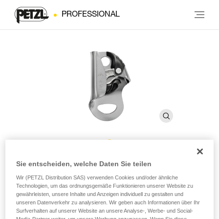
PROFESSIONAL
BASIC
Sie entscheiden, welche Daten Sie teilen
Wir (PETZL Distribution SAS) verwenden Cookies und/oder ähnliche
Technologien, um das ordnungsgemäße Funktionieren unserer Website zu
Kompakte, vielseitige Seilklemme
gewährleisten, unsere Inhalte und Anzeigen individuell zu gestalten und
unseren Datenverkehr zu analysieren. Wir geben auch Informationen über Ihr
Surfverhalten auf unserer Website an unsere Analyse-, Werbe- und Social-
Die BASIC-Seilklemme ist besonders kompakt und einfach in