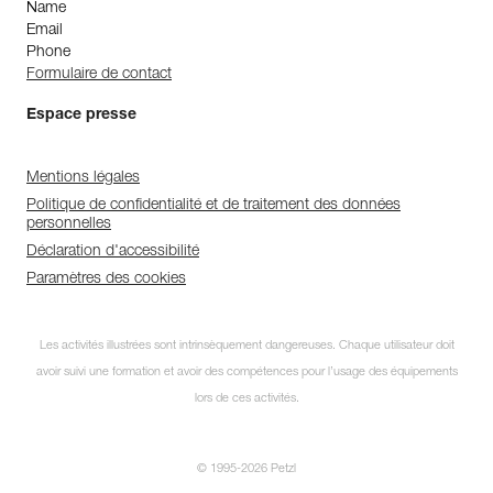
Name
Email
Phone
Formulaire de contact
Espace presse
Mentions légales
Politique de confidentialité et de traitement des données
personnelles
Déclaration d'accessibilité
Paramètres des cookies
Les activités illustrées sont intrinsèquement dangereuses. Chaque utilisateur doit
avoir suivi une formation et avoir des compétences pour l’usage des équipements
lors de ces activités.
© 1995-2026 Petzl