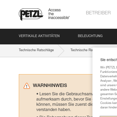
BETREIBER
VERTIKALE AKTIVITÄTEN
BELEUCHTUNG
Technische Ratschläge
Technische Ratschläge nach P
Sie entsc
Wir (PETZL 
Funktioniere
Datenverkehr
Analyse-, W
WARNHINWEIS
sind unsere 
andere Webs
Lesen Sie die Gebrauchsanweisungen der 
gesamten Sur
Einstellunge
aufmerksam durch, bevor Sie diesen zu Ra
Cookies kann
können, müssen Sie zuerst die in der Gebr
daran hinder
verstanden haben.