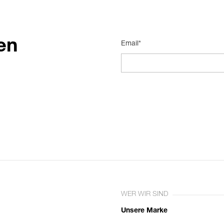
en
Email*
WER WIR SIND
Unsere Marke