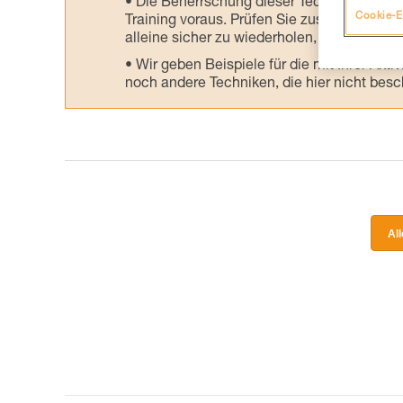
Die Beherrschung dieser Techniken setzt
Cookie-E
Training voraus. Prüfen Sie zusammen mit e
alleine sicher zu wiederholen, bevor Sie ih
Wir geben Beispiele für die mit Ihrer Akt
noch andere Techniken, die hier nicht bes
Al