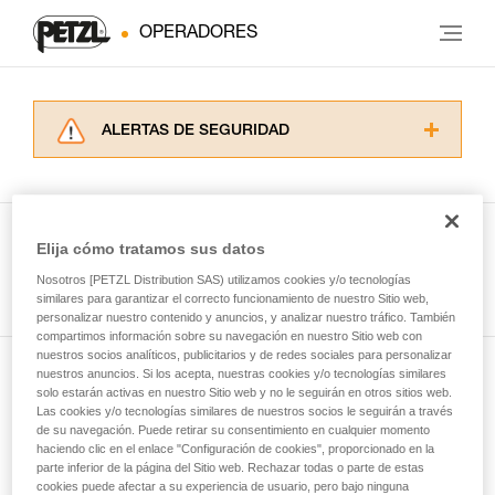
OPERADORES
ALERTAS DE SEGURIDAD
Lea atentamente las fichas técnicas de los
productos utilizados en este consejo antes de
consultarlo. Usted debe comprender la
información de la ficha técnica para poder
Elija cómo tratamos sus datos
comprender este complemento informativo.
Ver todas las técnicas
Nosotros [PETZL Distribution SAS) utilizamos cookies y/o tecnologías
Dominar estas técnicas requiere una formación
similares para garantizar el correcto funcionamiento de nuestro Sitio web,
y un entrenamiento específico. Confirme a
personalizar nuestro contenido y anuncios, y analizar nuestro tráfico. También
través de un profesional su capacidad para
compartimos información sobre su navegación en nuestro Sitio web con
ejecutar estas técnicas, solo y con total
nuestros socios analíticos, publicitarios y de redes sociales para personalizar
seguridad, antes de ejecutarlas de forma
nuestros anuncios. Si los acepta, nuestras cookies y/o tecnologías similares
Suscríbase al boletín
autónoma.
solo estarán activas en nuestro Sitio web y no le seguirán en otros sitios web.
Las cookies y/o tecnologías similares de nuestros socios le seguirán a través
Damos ejemplos de técnicas relacionadas con
de su navegación. Puede retirar su consentimiento en cualquier momento
y mantente conectado con nuestras noticias
su actividad. Pueden existir otras que no
haciendo clic en el enlace "Configuración de cookies", proporcionado en la
describimos aquí.
parte inferior de la página del Sitio web. Rechazar todas o parte de estas
cookies puede afectar a su experiencia de usuario, pero bajo ninguna
Email *