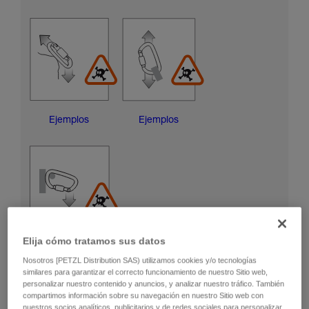
Ejemplos
Ejemplos
Elija cómo tratamos sus datos
Ejemplos
Nosotros [PETZL Distribution SAS) utilizamos cookies y/o tecnologías
similares para garantizar el correcto funcionamiento de nuestro Sitio web,
personalizar nuestro contenido y anuncios, y analizar nuestro tráfico. También
RIESGOS DE DAÑAR EL CASQUILLO DE BLOQUEO
compartimos información sobre su navegación en nuestro Sitio web con
nuestros socios analíticos, publicitarios y de redes sociales para personalizar