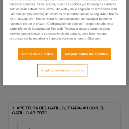
nuestros anuncios. Si los acepta, nuestras cookies y/o tecnologías similares
solo estarán activas en nuestro Sitio web y no le seguirán en otros sitios web.
Las cookies y/o tecnologías similares de nuestros socios le seguirán a través
de su navegación. Puede retirar su consentimiento en cualquier momento
haciendo clic en el enlace "Configuración de cookies", proporcionado en la
parte inferior de la página del Sitio web. Rechazar todas o parte de estas
cookies puede afectar a su experiencia de usuario, pero bajo ninguna
circunstancia tal negativa le impedirá acceder a nuestro Sitio web.
Ejemplos
Ejemplos
Rechazarlas todas
Aceptar todas las cookies
Configuración de cookies
Ejemplos de situaciones de riesgo sobre el
terreno
1. APERTURA DEL GATILLO, TRABAJAR CON EL
GATILLO ABIERTO