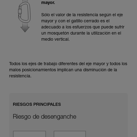
y un entrenamiento específico. Confirme a
mayor.
través de un profesional su capacidad para
ejecutar estas técnicas, solo y con total
Sólo el valor de la resistencia según el eje
seguridad, antes de ejecutarlas de forma
mayor y con el gatillo cerrado es el
autónoma.
adecuado a los esfuerzos que puede sufrir
Damos ejemplos de técnicas relacionadas con
un mosquetón durante la utilización en el
su actividad. Pueden existir otras que no
medio vertical.
describimos aquí.
Todos los ejes de trabajo diferentes del eje mayor y todos los
malos posicionamientos implican una disminución de la
resistencia.
RIESGOS PRINCIPALES
Riesgo de desenganche