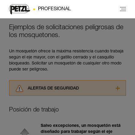
PROFESIONAL
Ejemplos de solicitaciones peligrosas de
los mosquetones.
Un mosquetón ofrece la máxima resistencia cuando trabaja
según el eje mayor, con el gatillo cerrado y el casquillo
bloqueado. Solicitar un mosquetón de cualquier otro modo
puede ser peligroso.
ALERTAS DE SEGURIDAD
Lea atentamente las fichas técnicas de los
productos utilizados en este consejo antes de
Posición de trabajo
consultarlo. Usted debe comprender la
información de la ficha técnica para poder
comprender este complemento informativo.
Salvo excepciones, un mosquetón está
Dominar estas técnicas requiere una formación
diseñado para trabajar según el eje