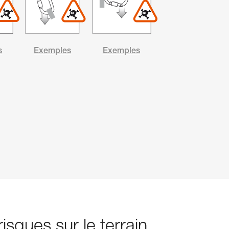
s
Exemples
Exemples
isques sur le terrain