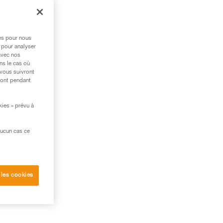
res pour nous
 pour analyser
avec nos
ns le cas où
 vous suivront
ront pendant
kies » prévu à
aucun cas ce
 les cookies