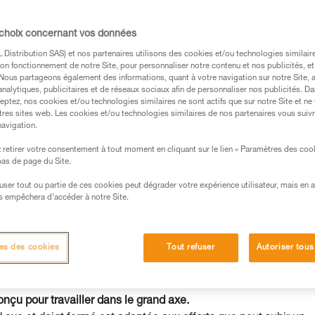
 choix concernant vos données
Distribution SAS) et nos partenaires utilisons des cookies et/ou technologies similai
on fonctionnement de notre Site, pour personnaliser notre contenu et nos publicités, et
. Nous partageons également des informations, quant à votre navigation sur notre Site, 
s des produits utilisés dans ce conseil avant de le
analytiques, publicitaires et de réseaux sociaux afin de personnaliser nos publicités. Da
eptez, nos cookies et/ou technologies similaires ne sont actifs que sur notre Site et ne
formations de la notice technique pour pouvoir
tres sites web. Les cookies et/ou technologies similaires de nos partenaires vous suiv
.
navigation.
ormation et un entraînement spécifique. Validez avec
retirer votre consentement à tout moment en cliquant sur le lien « Paramètres des coo
 manipulation, seul, en toute sécurité, avant de la
 bas de page du Site.
efuser tout ou partie de ces cookies peut dégrader votre expérience utilisateur, mais en 
iées à votre activité. Il peut en exister d’autres que
s empêchera d’accéder à notre Site.
es des cookies
Tout refuser
Autoriser tous
çu pour travailler dans le grand axe.