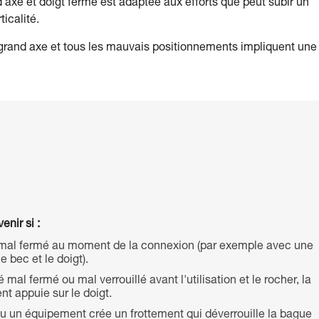
 axe et doigt fermé est adaptée aux efforts que peut subir un
icalité.
e grand axe et tous les mauvais positionnements impliquent une
enir si :
mal fermé au moment de la connexion (par exemple avec une
e bec et le doigt).
al fermé ou mal verrouillé avant l'utilisation et le rocher, la
t appuie sur le doigt.
ou un équipement crée un frottement qui déverrouille la bague