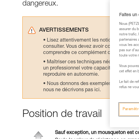
dangereux.
Faites un
Nous (PETZL 
assurer du b
AVERTISSEMENTS
notre trafic
Lisez attentivement les notices technique
partenaires 
vous les acc
consulter. Vous devez avoir compris les in
pas sur d’au
comprendre ce complément d’informations
toute votre 
Maîtriser ces techniques nécessite une f
Vous pouvez 
un professionnel votre capacité à refaire la
cet effet en
reproduire en autonomie.
Le fait de r
Nous donnons des exemples de techniques l
refus ne vou
nous ne décrivons pas ici.
Paramètr
Position de travail
Sauf exception, un mousqueton est con