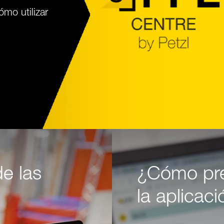
mo utilizar
de las
¿Cómo pre
la aplicac