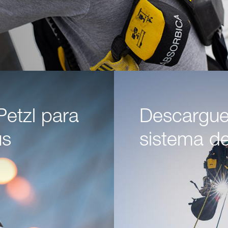
Petzl para
Descargu
us
sistema d