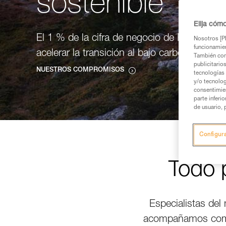
sostenible
Elija cóm
El 1 % de la cifra de negocio de Petzl se ha
Nosotros [PE
funcionamien
acelerar la transición al bajo carbono.
También com
publicitario
NUESTROS COMPROMISOS
tecnologías 
y/o tecnolog
consentimie
parte inferi
de usuario, 
Configur
Todo p
Especialistas del 
acompañamos compar