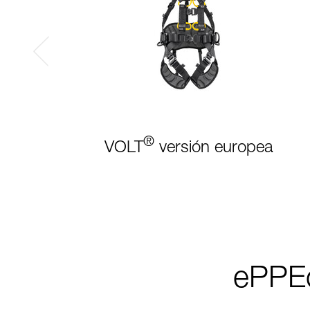
®
VOLT
versión europea
ePPEc