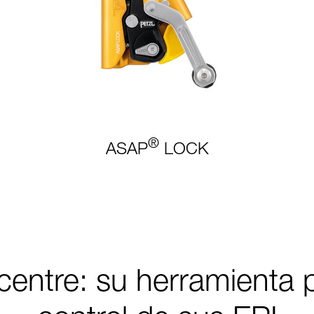
®
ASAP
LOCK
entre: su herramienta p