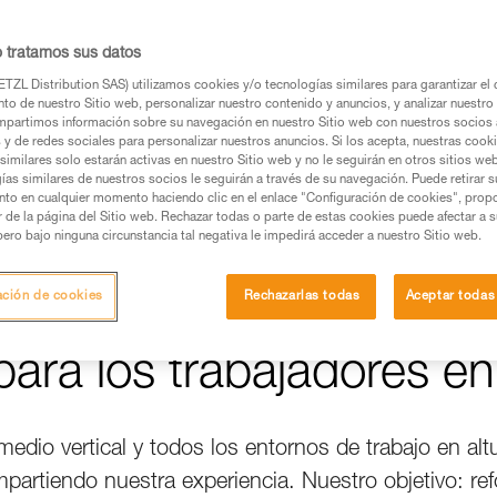
o tratamos sus datos
 invertido en
TZL Distribution SAS) utilizamos cookies y/o tecnologías similares para garantizar el 
to de nuestro Sitio web, personalizar nuestro contenido y anuncios, y analizar nuestro 
partimos información sobre su navegación en nuestro Sitio web con nuestros socios a
s y de redes sociales para personalizar nuestros anuncios. Si los acepta, nuestras cook
similares solo estarán activas en nuestro Sitio web y no le seguirán en otros sitios we
ías similares de nuestros socios le seguirán a través de su navegación. Puede retirar s
nto en cualquier momento haciendo clic en el enlace "Configuración de cookies", prop
or de la página del Sitio web. Rechazar todas o parte de estas cookies puede afectar a 
pero bajo ninguna circunstancia tal negativa le impedirá acceder a nuestro Sitio web.
ación de cookies
Rechazarlas todas
Aceptar todas
ara los trabajadores en
medio vertical y todos los entornos de trabajo en alt
tiendo nuestra experiencia. Nuestro objetivo: refo