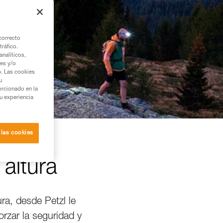
correcto
tráfico.
nalíticos,
ies y/o
b. Las cookies
u
orcionado en la
su experiencia
 las cookies
 altura
ura, desde Petzl le
rzar la seguridad y