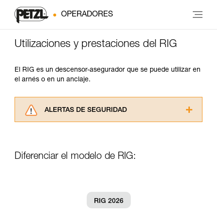
OPERADORES
Utilizaciones y prestaciones del RIG
El RIG es un descensor-asegurador que se puede utilizar en
el arnés o en un anclaje.
ALERTAS DE SEGURIDAD
Lea atentamente las fichas técnicas de los
productos utilizados en este consejo antes de
consultarlo. Usted debe comprender la
Diferenciar el modelo de RIG:
información de la ficha técnica para poder
comprender este complemento informativo.
Dominar estas técnicas requiere una formación
y un entrenamiento específico. Confirme a
través de un profesional su capacidad para
RIG 2026
ejecutar estas técnicas, solo y con total
seguridad, antes de ejecutarlas de forma