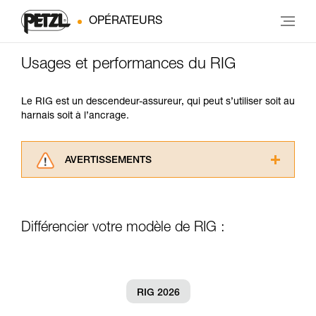
OPÉRATEURS
Usages et performances du RIG
Le RIG est un descendeur-assureur, qui peut s’utiliser soit au
harnais soit à l’ancrage.
AVERTISSEMENTS
Lisez attentivement les notices techniques des
produits utilisés dans ce conseil avant de le
consulter. Vous devez avoir compris les
Différencier votre modèle de RIG :
informations de la notice technique pour
pouvoir comprendre ce complément
d’informations.
Maîtriser ces techniques nécessite une
formation et un entraînement spécifique. Validez
RIG 2026
avec un professionnel votre capacité à refaire
la manipulation, seul, en toute sécurité, avant