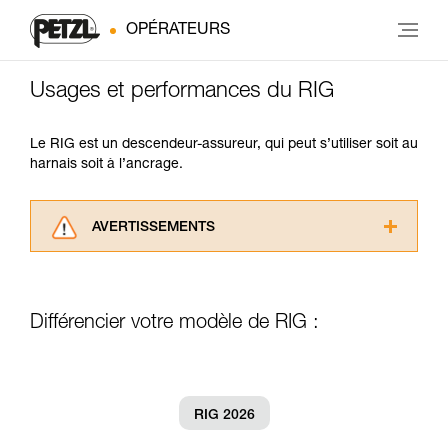
OPÉRATEURS
Usages et performances du RIG
Le RIG est un descendeur-assureur, qui peut s’utiliser soit au
harnais soit à l’ancrage.
AVERTISSEMENTS
Lisez attentivement les notices techniques des
produits utilisés dans ce conseil avant de le
consulter. Vous devez avoir compris les
Différencier votre modèle de RIG :
informations de la notice technique pour
pouvoir comprendre ce complément
d’informations.
Maîtriser ces techniques nécessite une
formation et un entraînement spécifique. Validez
RIG 2026
avec un professionnel votre capacité à refaire
la manipulation, seul, en toute sécurité, avant