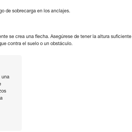
sgo de sobrecarga en los anclajes.
te se crea una flecha. Asegúrese de tener la altura suficiente
que contra el suelo o un obstáculo.
: una
e
zos
la