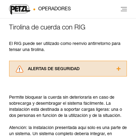
OPERADORES
Tirolina de cuerda con RIG
El RIG puede ser utilizado como reenvío antirretorno para
tensar una tirolina.
ALERTAS DE SEGURIDAD
Lea atentamente las fichas técnicas de los
productos utilizados en este consejo antes de
consultarlo. Usted debe comprender la
Permite bloquear la cuerda sin deteriorarla en caso de
información de la ficha técnica para poder
sobrecarga y desembragar el sistema fácilmente. La
comprender este complemento informativo.
instalación está destinada a soportar cargas ligeras: una o
Dominar estas técnicas requiere una formación
dos personas en función de la utilización y de la situación.
y un entrenamiento específico. Confirme a
través de un profesional su capacidad para
Atención: la instalación presentada aquí sólo es una parte de
ejecutar estas técnicas, solo y con total
un sistema. Un sistema completo debería integrar, en
seguridad, antes de ejecutarlas de forma