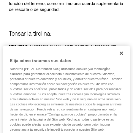
función del terreno, como mínimo una cuerda suplementaria
autónoma.
de rescate o de seguridad.
Damos ejemplos de técnicas relacionadas con
su actividad. Pueden existir otras que no
describimos aquí.
Tensar la tirolina:
RIG 2018:
el sistema AUTO-LOCK permite el tensado sin
manipulación de la empuñadura.
Elija cómo tratamos sus datos
RIG < 2018:
empuñadura en posición B (asegurar).
Nosotros [PETZL Distribution SAS) utilizamos cookies y/o tecnologías
similares para garantizar el correcto funcionamiento de nuestro Sitio web,
personalizar nuestro contenido y anuncios, y analizar nuestro tráfico. También
Polipasto simple, tracción de dos personas.
compartimos información sobre su navegación en nuestro Sitio web con
nuestros socios analíticos, publicitarios y de redes sociales para personalizar
nuestros anuncios. Si los acepta, nuestras cookies y/o tecnologías similares
solo estarán activas en nuestro Sitio web y no le seguirán en otros sitios web.
Las cookies y/o tecnologías similares de nuestros socios le seguirán a través
de su navegación. Puede retirar su consentimiento en cualquier momento
haciendo clic en el enlace "Configuración de cookies", proporcionado en la
parte inferior de la página del Sitio web. Rechazar todas o parte de estas
cookies puede afectar a su experiencia de usuario, pero bajo ninguna
circunstancia tal negativa le impedirá acceder a nuestro Sitio web.