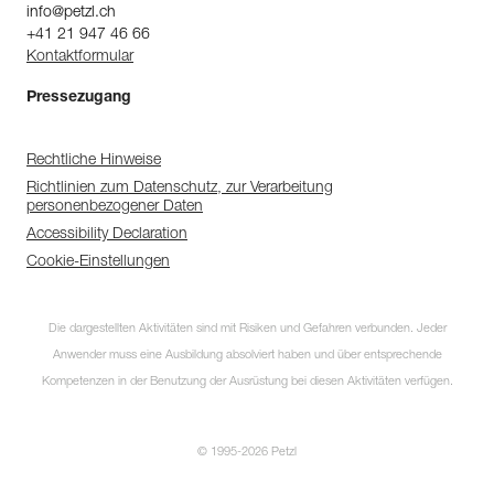
info@petzl.ch
+41 21 947 46 66
Kontaktformular
Pressezugang
Rechtliche Hinweise
Richtlinien zum Datenschutz, zur Verarbeitung
personenbezogener Daten
Accessibility Declaration
Cookie-Einstellungen
Die dargestellten Aktivitäten sind mit Risiken und Gefahren verbunden. Jeder
Anwender muss eine Ausbildung absolviert haben und über entsprechende
Kompetenzen in der Benutzung der Ausrüstung bei diesen Aktivitäten verfügen.
© 1995-2026 Petzl