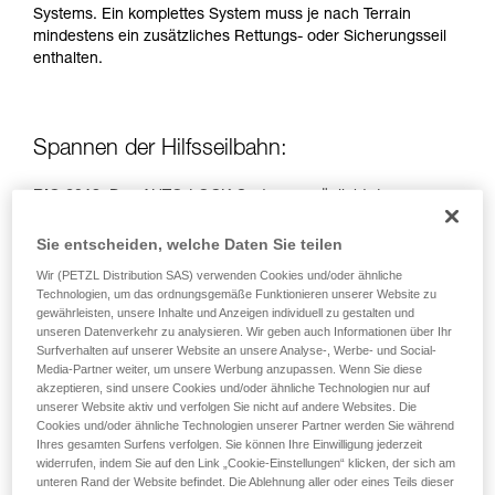
Systems. Ein komplettes System muss je nach Terrain
einem Profi, ob Sie in der Lage sind, den
mindestens ein zusätzliches Rettungs- oder Sicherungsseil
Vorgang alleine sicher zu wiederholen, bevor
enthalten.
Sie ihn eigenständig durchführen.
Wir geben Beispiele für die mit Ihrer Aktivität
verbundenen Techniken. Möglicherweise gibt es
noch andere Techniken, die hier nicht
Spannen der Hilfsseilbahn:
beschrieben werden.
RIG 2018:
Das AUTO-LOCK-System ermöglicht das
Spannen des Seils ohne Betätigung des Griffs.
Sie entscheiden, welche Daten Sie teilen
RIG < 2018:
Griff in Position b (Sichern).
Wir (PETZL Distribution SAS) verwenden Cookies und/oder ähnliche
Technologien, um das ordnungsgemäße Funktionieren unserer Website zu
gewährleisten, unsere Inhalte und Anzeigen individuell zu gestalten und
Einfacher Flaschenzug, Spannen durch zwei Personen.
unseren Datenverkehr zu analysieren. Wir geben auch Informationen über Ihr
Surfverhalten auf unserer Website an unsere Analyse-, Werbe- und Social-
Media-Partner weiter, um unsere Werbung anzupassen. Wenn Sie diese
akzeptieren, sind unsere Cookies und/oder ähnliche Technologien nur auf
unserer Website aktiv und verfolgen Sie nicht auf andere Websites. Die
Cookies und/oder ähnliche Technologien unserer Partner werden Sie während
Ihres gesamten Surfens verfolgen. Sie können Ihre Einwilligung jederzeit
widerrufen, indem Sie auf den Link „Cookie-Einstellungen“ klicken, der sich am
unteren Rand der Website befindet. Die Ablehnung aller oder eines Teils dieser