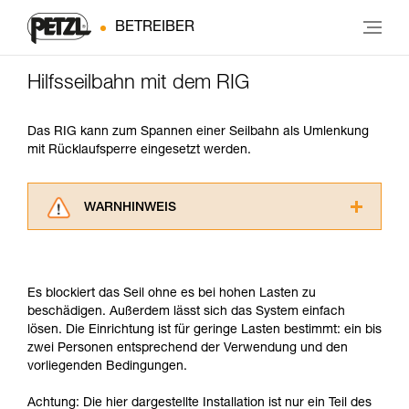
BETREIBER
Hilfsseilbahn mit dem RIG
Das RIG kann zum Spannen einer Seilbahn als Umlenkung
mit Rücklaufsperre eingesetzt werden.
WARNHINWEIS
Lesen Sie die Gebrauchsanweisungen der
Produkte, um die es in diesem Tech Tipp geht,
aufmerksam durch, bevor Sie diesen zu Rate
Es blockiert das Seil ohne es bei hohen Lasten zu
ziehen. Um diese Zusatzinformationen
beschädigen. Außerdem lässt sich das System einfach
verstehen zu können, müssen Sie zuerst die in
lösen. Die Einrichtung ist für geringe Lasten bestimmt: ein bis
der Gebrauchsanweisung enthaltenen
zwei Personen entsprechend der Verwendung und den
Informationen richtig verstanden haben.
vorliegenden Bedingungen.
Die Beherrschung dieser Techniken setzt eine
entsprechende Ausbildung und ein spezielles
Achtung: Die hier dargestellte Installation ist nur ein Teil des
Training voraus. Prüfen Sie zusammen mit