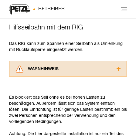
BETREIBER
Hilfsseilbahn mit dem RIG
Das RIG kann zum Spannen einer Seilbahn als Umlenkung
mit Rücklaufsperre eingesetzt werden.
WARNHINWEIS
Lesen Sie die Gebrauchsanweisungen der
Produkte, um die es in diesem Tech Tipp geht,
aufmerksam durch, bevor Sie diesen zu Rate
Es blockiert das Seil ohne es bei hohen Lasten zu
ziehen. Um diese Zusatzinformationen
beschädigen. Außerdem lässt sich das System einfach
verstehen zu können, müssen Sie zuerst die in
lösen. Die Einrichtung ist für geringe Lasten bestimmt: ein bis
der Gebrauchsanweisung enthaltenen
zwei Personen entsprechend der Verwendung und den
Informationen richtig verstanden haben.
vorliegenden Bedingungen.
Die Beherrschung dieser Techniken setzt eine
entsprechende Ausbildung und ein spezielles
Achtung: Die hier dargestellte Installation ist nur ein Teil des
Training voraus. Prüfen Sie zusammen mit