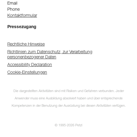
Email
Phone
Kontaktformular
Pressezugang
Rechtliche Hinweise
Richtlinien zum Datenschutz, zur Verarbeitung
personenbezogener Daten
Accessibility Declaration
Cookie-Einstellungen
Die dargestellten Aktivitäten sind mit Risiken und Gefahren verbunden. Jeder
Anwender muss eine Ausbildung absolviert haben und über entsprechende
Kompetenzen in der Benutzung der Ausrüstung bei diesen Aktivitäten verfügen.
© 1995-2026 Petzl