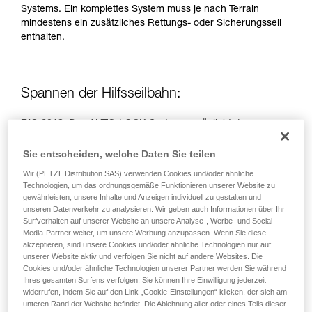
Systems. Ein komplettes System muss je nach Terrain
einem Profi, ob Sie in der Lage sind, den
mindestens ein zusätzliches Rettungs- oder Sicherungsseil
Vorgang alleine sicher zu wiederholen, bevor
enthalten.
Sie ihn eigenständig durchführen.
Wir geben Beispiele für die mit Ihrer Aktivität
verbundenen Techniken. Möglicherweise gibt es
noch andere Techniken, die hier nicht
Spannen der Hilfsseilbahn:
beschrieben werden.
RIG 2018:
Das AUTO-LOCK-System ermöglicht das
Spannen des Seils ohne Betätigung des Griffs.
Sie entscheiden, welche Daten Sie teilen
RIG < 2018:
Griff in Position b (Sichern).
Wir (PETZL Distribution SAS) verwenden Cookies und/oder ähnliche
Technologien, um das ordnungsgemäße Funktionieren unserer Website zu
gewährleisten, unsere Inhalte und Anzeigen individuell zu gestalten und
Einfacher Flaschenzug, Spannen durch zwei Personen.
unseren Datenverkehr zu analysieren. Wir geben auch Informationen über Ihr
Surfverhalten auf unserer Website an unsere Analyse-, Werbe- und Social-
Media-Partner weiter, um unsere Werbung anzupassen. Wenn Sie diese
akzeptieren, sind unsere Cookies und/oder ähnliche Technologien nur auf
unserer Website aktiv und verfolgen Sie nicht auf andere Websites. Die
Cookies und/oder ähnliche Technologien unserer Partner werden Sie während
Ihres gesamten Surfens verfolgen. Sie können Ihre Einwilligung jederzeit
widerrufen, indem Sie auf den Link „Cookie-Einstellungen“ klicken, der sich am
unteren Rand der Website befindet. Die Ablehnung aller oder eines Teils dieser