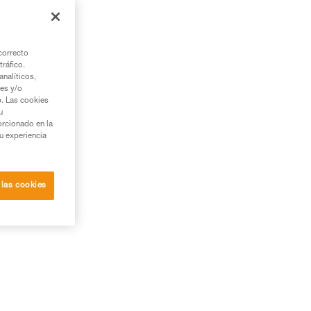
por
correcto
tráfico.
nalíticos,
ies y/o
b. Las cookies
u
orcionado en la
su experiencia
 las cookies