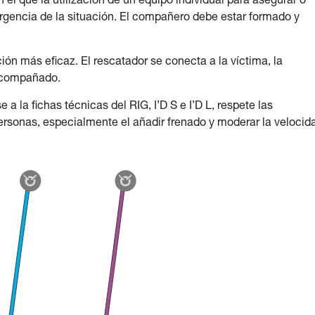
 el que la utilización de un equipo individual para asegurar o
rgencia de la situación. El compañero debe estar formado y
ón más eficaz. El rescatador se conecta a la víctima, la
acompañado.
a la fichas técnicas del RIG, I’D S e I’D L, respete las
ersonas, especialmente el añadir frenado y moderar la velocid