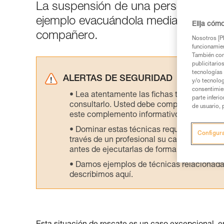
La suspensión de una persona herid
ejemplo evacuándola mediante un d
Elija cóm
compañero.
Nosotros [PE
funcionamien
También com
publicitario
tecnologías 
ALERTAS DE SEGURIDAD
y/o tecnolog
consentimie
Lea atentamente las fichas técnicas de l
parte inferi
consultarlo. Usted debe comprender la inf
de usuario, 
este complemento informativo.
Dominar estas técnicas requiere una for
Configur
través de un profesional su capacidad para 
antes de ejecutarlas de forma autónoma.
Damos ejemplos de técnicas relacionadas 
describimos aquí.