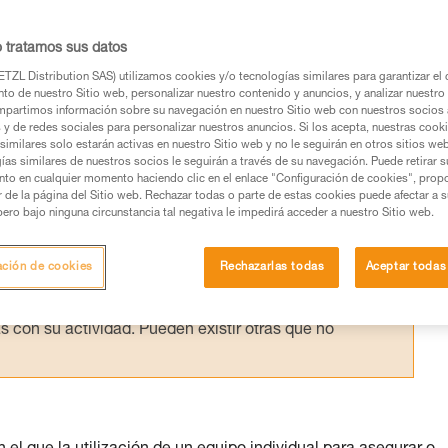
a en un arnés debe tratarse rápidamente, 
escenso acompañado realizado por su
o tratamos sus datos
TZL Distribution SAS) utilizamos cookies y/o tecnologías similares para garantizar el 
to de nuestro Sitio web, personalizar nuestro contenido y anuncios, y analizar nuestro 
partimos información sobre su navegación en nuestro Sitio web con nuestros socios a
s y de redes sociales para personalizar nuestros anuncios. Si los acepta, nuestras cook
similares solo estarán activas en nuestro Sitio web y no le seguirán en otros sitios we
ías similares de nuestros socios le seguirán a través de su navegación. Puede retirar s
nto en cualquier momento haciendo clic en el enlace "Configuración de cookies", prop
os productos utilizados en este consejo antes de
or de la página del Sitio web. Rechazar todas o parte de estas cookies puede afectar a 
ormación de la ficha técnica para poder comprender
pero bajo ninguna circunstancia tal negativa le impedirá acceder a nuestro Sitio web.
mación y un entrenamiento específico. Confirme a
ación de cookies
Rechazarlas todas
Aceptar todas
ejecutar estas técnicas, solo y con total seguridad,
con su actividad. Pueden existir otras que no