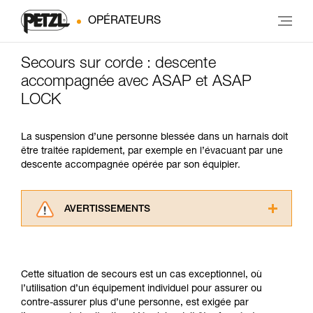
OPÉRATEURS
Secours sur corde : descente
accompagnée avec ASAP et ASAP
LOCK
La suspension d’une personne blessée dans un harnais doit
être traitée rapidement, par exemple en l’évacuant par une
descente accompagnée opérée par son équipier.
AVERTISSEMENTS
Lisez attentivement les notices techniques des
produits utilisés dans ce conseil avant de le
consulter. Vous devez avoir compris les
Cette situation de secours est un cas exceptionnel, où
informations de la notice technique pour
l’utilisation d’un équipement individuel pour assurer ou
pouvoir comprendre ce complément
contre-assurer plus d’une personne, est exigée par
d’informations.