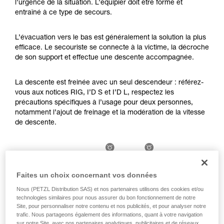
l’urgence de la situation. L’équipier doit être formé et
Maîtriser ces techniques nécessite une
entraîné à ce type de secours.
formation et un entraînement spécifique. Validez
avec un professionnel votre capacité à refaire
la manipulation, seul, en toute sécurité, avant
L’évacuation vers le bas est généralement la solution la plus
de la reproduire en autonomie.
efficace. Le secouriste se connecte à la victime, la décroche
Nous donnons des exemples de techniques
de son support et effectue une descente accompagnée.
liées à votre activité. Il peut en exister d’autres
que nous ne décrivons pas ici.
La descente est freinée avec un seul descendeur : référez-
vous aux notices RIG, I’D S et I’D L, respectez les
précautions spécifiques à l’usage pour deux personnes,
notamment l’ajout de freinage et la modération de la vitesse
de descente.
Faites un choix concernant vos données
Nous (PETZL Distribution SAS) et nos partenaires utilisons des cookies et/ou
technologies similaires pour nous assurer du bon fonctionnement de notre
Site, pour personnaliser notre contenu et nos publicités, et pour analyser notre
trafic. Nous partageons également des informations, quant à votre navigation
sur notre Site, avec nos partenaires analytiques, publicitaires et de réseaux