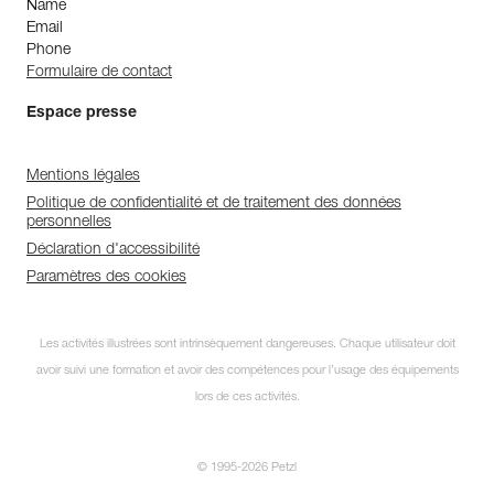
Name
Email
Phone
Formulaire de contact
Espace presse
Mentions légales
Politique de confidentialité et de traitement des données
personnelles
Déclaration d'accessibilité
Paramètres des cookies
Les activités illustrées sont intrinsèquement dangereuses. Chaque utilisateur doit
avoir suivi une formation et avoir des compétences pour l’usage des équipements
lors de ces activités.
© 1995-2026 Petzl