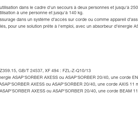
lisation dans le cadre d'un secours à deux personnes et jusqu'à 250
isation à une personne et jusqu'à 140 kg.
ssurage dans un système d’accès sur corde ou comme appareil d’assu
blés, pour une solution prête à l'emploi, avec un absorbeur d’éne
I Z359.15, GB/T 24537, XF 494 : FZL-Z-Q10/13
 d'énergie ASAP'SORBER AXESS ou ASAP'SORBER 20/40, une corde EN
rgie ASAP'SORBER AXESS ou ASAP'SORBER 20/40, une corde AXIS 11 
ergie ASAP'SORBER AXESS ou ASAP'SORBER 20/40, une corde BEAM 11