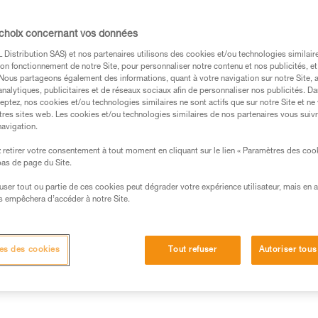
intégrée vous permet d’immobili
de connexion facilite le passag
Lire la suite
 choix concernant vos données
Distribution SAS) et nos partenaires utilisons des cookies et/ou technologies similai
on fonctionnement de notre Site, pour personnaliser notre contenu et nos publicités, et
Trouvez un revendeur
. Nous partageons également des informations, quant à votre navigation sur notre Site, 
analytiques, publicitaires et de réseaux sociaux afin de personnaliser nos publicités. Da
eptez, nos cookies et/ou technologies similaires ne sont actifs que sur notre Site et ne
tres sites web. Les cookies et/ou technologies similaires de nos partenaires vous suiv
navigation.
retirer votre consentement à tout moment en cliquant sur le lien « Paramètres des coo
 bas de page du Site.
efuser tout ou partie de ces cookies peut dégrader votre expérience utilisateur, mais en 
s empêchera d’accéder à notre Site.
Autres produits
techniques
Inspection
es des cookies
Tout refuser
Autoriser tous