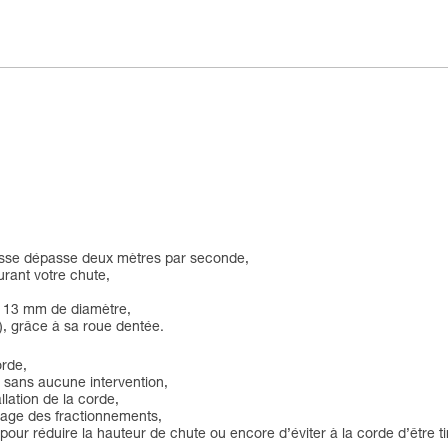
itesse dépasse deux mètres par seconde,
urant votre chute,
à 13 mm de diamètre,
e), grâce à sa roue dentée.
orde,
s, sans aucune intervention,
allation de la corde,
sage des fractionnements,
pour réduire la hauteur de chute ou encore d’éviter à la corde d’être t