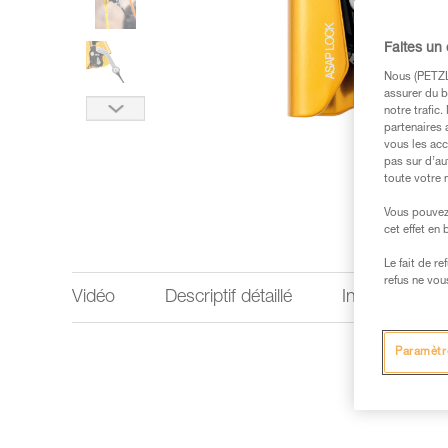
Faites un
Nous (PETZL 
assurer du b
notre trafic
partenaires 
vous les acc
pas sur d’au
toute votre 
Vous pouvez 
cet effet en
Le fait de r
refus ne vou
Vidéo
Descriptif détaillé
Informations 
Paramètr