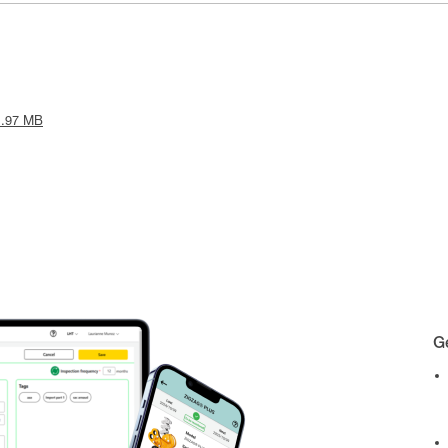
 1.97 MB
Gé