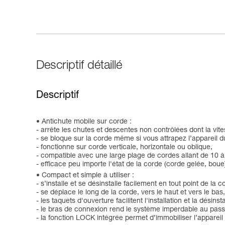
Descriptif détaillé
Descriptif
Antichute mobile sur corde :
- arrête les chutes et descentes non contrôlées dont la v
- se bloque sur la corde même si vous attrapez l’appareil d
- fonctionne sur corde verticale, horizontale ou oblique,
- compatible avec une large plage de cordes allant de 10 
- efficace peu importe l'état de la corde (corde gelée, bou
Compact et simple à utiliser :
- s’installe et se désinstalle facilement en tout point de la c
- se déplace le long de la corde, vers le haut et vers le ba
- les taquets d'ouverture facilitent l'installation et la désinst
- le bras de connexion rend le système imperdable au pas
- la fonction LOCK intégrée permet d’immobiliser l’appareil 