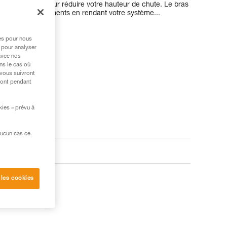
ser l’appareil pour réduire votre hauteur de chute. Le bras
e des fractionnements en rendant votre système...
res pour nous
 pour analyser
avec nos
ns le cas où
 vous suivront
ront pendant
kies » prévu à
aucun cas ce
 les cookies