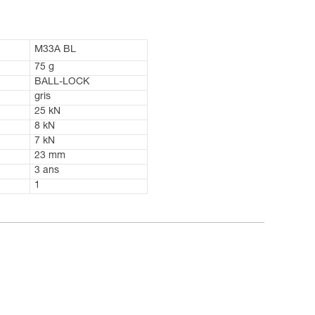
M33A BL
75 g
BALL-LOCK
gris
25 kN
8 kN
7 kN
23 mm
3 ans
1