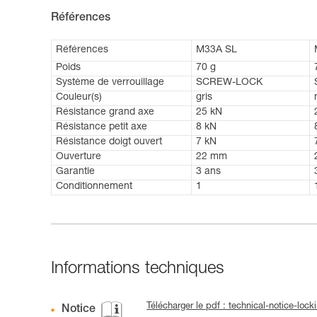
Références
Références
M33A SL
Poids
70 g
Système de verrouillage
SCREW-LOCK
Couleur(s)
gris
Résistance grand axe
25 kN
Résistance petit axe
8 kN
Résistance doigt ouvert
7 kN
Ouverture
22 mm
Garantie
3 ans
Conditionnement
1
Informations techniques
Télécharger le pdf : technical-notice-loc
Notice