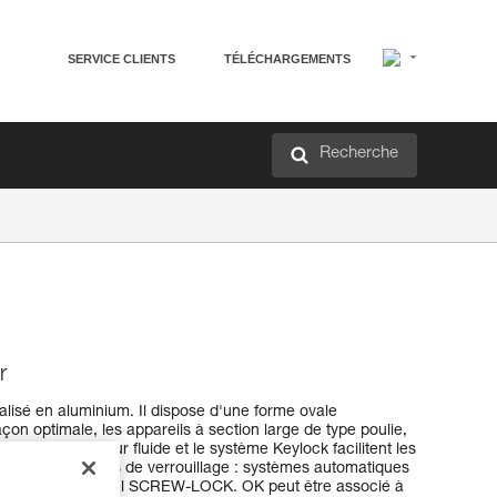
SERVICE CLIENTS
TÉLÉCHARGEMENTS
Recherche
r
lisé en aluminium. Il dispose d'une forme ovale
çon optimale, les appareils à section large de type poulie,
n design intérieur fluide et le système Keylock facilitent les
e en trois systèmes de verrouillage : systèmes automatiques
 système manuel SCREW-LOCK. OK peut être associé à