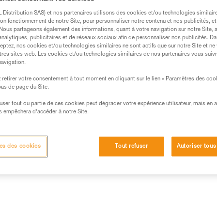
la barrette CAPTIV pour favorise
le risque de retournement et le s
Distribution SAS) et nos partenaires utilisons des cookies et/ou technologies similai
on fonctionnement de notre Site, pour personnaliser notre contenu et nos publicités, et
. Nous partageons également des informations, quant à votre navigation sur notre Site, 
analytiques, publicitaires et de réseaux sociaux afin de personnaliser nos publicités. Da
Trouvez un revendeur
eptez, nos cookies et/ou technologies similaires ne sont actifs que sur notre Site et ne
tres sites web. Les cookies et/ou technologies similaires de nos partenaires vous suiv
navigation.
retirer votre consentement à tout moment en cliquant sur le lien « Paramètres des coo
 bas de page du Site.
efuser tout ou partie de ces cookies peut dégrader votre expérience utilisateur, mais en 
s empêchera d’accéder à notre Site.
Inspection
es des cookies
Tout refuser
Autoriser tous