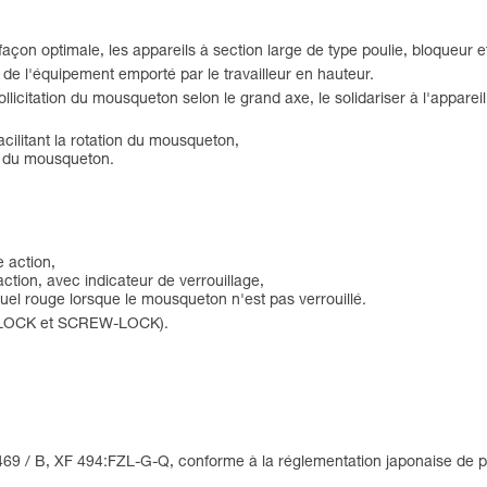
açon optimale, les appareils à section large de type poulie, bloqueur e
de l'équipement emporté par le travailleur en hauteur.
llicitation du mousqueton selon le grand axe, le solidariser à l'appareil
 facilitant la rotation du mousqueton,
e du mousqueton.
e action,
ction, avec indicateur de verrouillage,
el rouge lorsque le mousqueton n'est pas verrouillé.
CT-LOCK et SCREW-LOCK).
469 / B, XF 494:FZL-G-Q, conforme à la réglementation japonaise de pr