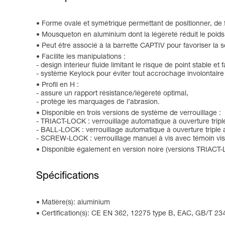
Forme ovale et symétrique permettant de positionner, de f
Mousqueton en aluminium dont la légèreté réduit le poids 
Peut être associé à la barrette CAPTIV pour favoriser la so
Facilite les manipulations :
- design intérieur fluide limitant le risque de point stable et
- système Keylock pour éviter tout accrochage involontair
Profil en H :
- assure un rapport résistance/légèreté optimal,
- protège les marquages de l’abrasion.
Disponible en trois versions de système de verrouillage :
- TRIACT-LOCK : verrouillage automatique à ouverture tripl
- BALL-LOCK : verrouillage automatique à ouverture triple a
- SCREW-LOCK : verrouillage manuel à vis avec témoin visu
Disponible également en version noire (versions TRIA
Spécifications
Matière(s): aluminium
Certification(s): CE EN 362, 12275 type B, EAC, GB/T 23