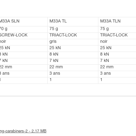
M33A SLN
M33A TL
M33A TLN
70 g
75 g
75 g
SCREW-LOCK
TRIACT-LOCK
TRIACT-LOCK
noir
gris
noir
25 kN
25 kN
25 kN
8 kN
8 kN
8 kN
7 kN
7 kN
7 kN
22 mm
22 mm
22 mm
3 ans
3 ans
3 ans
1
1
1
king-carabiners-2 - 2.17 MB