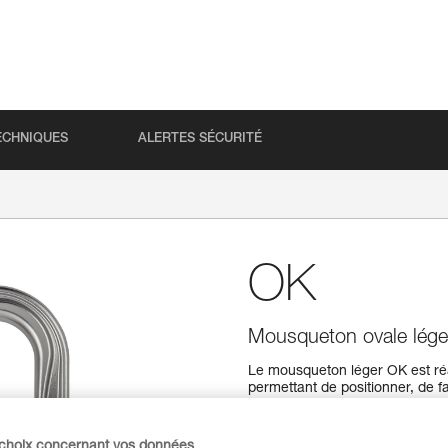
ECHNIQUES
ALERTES SÉCURITÉ
OK
Mousqueton ovale lége
Le mousqueton léger OK est réa
permettant de positionner, de fa
bloqueur et antichute mobile. So
manipulations. Il est disponibl
TRIACT-LOCK et BALL-LOCK et
 choix concernant vos données