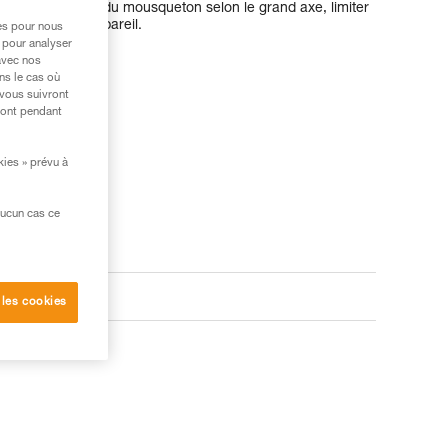
r la sollicitation du mousqueton selon le grand axe, limiter
olidariser à l'appareil.
res pour nous
 pour analyser
avec nos
ns le cas où
 vous suivront
ront pendant
kies » prévu à
aucun cas ce
 les cookies