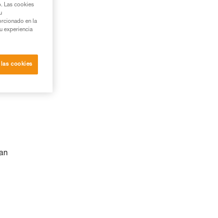
b. Las cookies
u
orcionado en la
su experiencia
 las cookies
nan