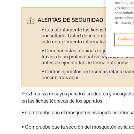
tecnologías 
y/o tecnolog
consentimie
parte inferi
ALERTAS DE SEGURIDAD
de usuario, 
Lea atentamente las fichas técnicas de l
consultarlo. Usted debe comprender la inf
Configur
este complemento informativo.
Dominar estas técnicas requiere una for
través de un profesional su capacidad para 
antes de ejecutarlas de forma autónoma.
Damos ejemplos de técnicas relacionadas 
describimos aquí.
Petzl realiza ensayos para los productos y mosquet
en las fichas técnicas de los aparatos.
• Compruebe que el mosquetón escogido es adecuado 
• Compruebe que la sección del mosquetón es la a