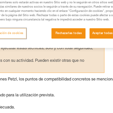
similares solo estarán activas en nuestro Sitio web y no le seguirán en otros sitios we
ías similares de nuestros socios le seguirán a través de su navegación. Puede retirar s
nto en cualquier momento haciendo clic en el enlace "Configuración de cookies", prop
or de la página del Sitio web. Rechazar todas o parte de estas cookies puede afectar a 
pero bajo ninguna circunstancia tal negativa le impedirá acceder a nuestro Sitio web.
os productos utilizados en este consejo antes de
ormación de la ficha técnica para poder comprender
ación de cookies
Rechazarlas todas
Aceptar todas
mación y un entrenamiento específico. Confirme a
ejecutar estas técnicas, solo y con total seguridad,
con su actividad. Pueden existir otras que no
ones Petzl, los puntos de compatibilidad concretos se mencio
para la utilización prevista.
decuada.