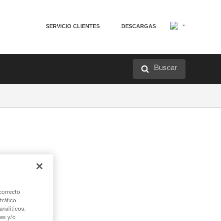
SERVICIO CLIENTES
DESCARGAS
Buscar
correcto
tráfico.
nalíticos,
ies y/o