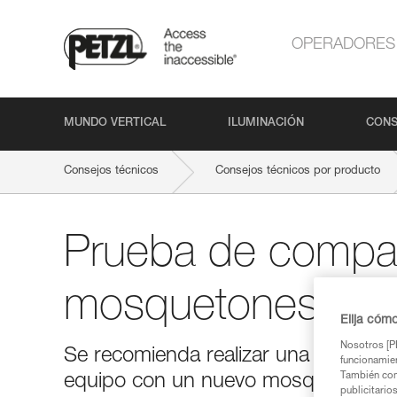
OPERADORES
MUNDO VERTICAL
ILUMINACIÓN
CONS
Consejos técnicos
Consejos técnicos por producto
Prueba de compati
mosquetones
Elija cóm
Nosotros [PE
Se recomienda realizar una prueba d
funcionamien
También com
equipo con un nuevo mosquetón.
publicitario