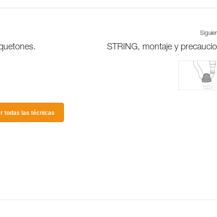
Siguie
squetones.
STRING, montaje y precauci
r todas las técnicas