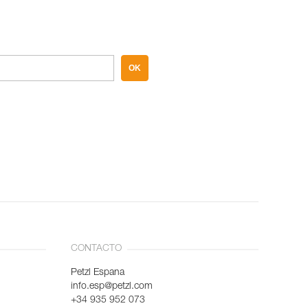
OK
CONTACTO
Petzl Espana
info.esp@petzl.com
+34 935 952 073