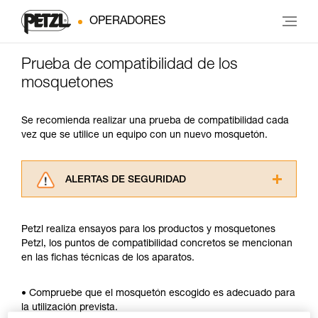
OPERADORES
Prueba de compatibilidad de los
mosquetones
Se recomienda realizar una prueba de compatibilidad cada
vez que se utilice un equipo con un nuevo mosquetón.
ALERTAS DE SEGURIDAD
Lea atentamente las fichas técnicas de los
productos utilizados en este consejo antes de
Petzl realiza ensayos para los productos y mosquetones
consultarlo. Usted debe comprender la
Petzl, los puntos de compatibilidad concretos se mencionan
información de la ficha técnica para poder
en las fichas técnicas de los aparatos.
comprender este complemento informativo.
Dominar estas técnicas requiere una formación
y un entrenamiento específico. Confirme a
• Compruebe que el mosquetón escogido es adecuado para
través de un profesional su capacidad para
la utilización prevista.