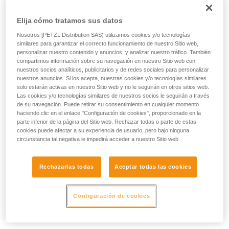
ejecutar estas técnicas, solo y con total
seguridad, antes de ejecutarlas de forma
• Compruebe que la sección del mosquetón es la adecuada.
Elija cómo tratamos sus datos
autónoma.
Damos ejemplos de técnicas relacionadas con
• Compruebe que el mosquetón no se bloquea en el orificio
Nosotros [PETZL Distribution SAS) utilizamos cookies y/o tecnologías
su actividad. Pueden existir otras que no
de conexión del aparato.
similares para garantizar el correcto funcionamiento de nuestro Sitio web,
describimos aquí.
personalizar nuestro contenido y anuncios, y analizar nuestro tráfico. También
compartimos información sobre su navegación en nuestro Sitio web con
• Valore la posibilidad de que el mosquetón se coloque en
nuestros socios analíticos, publicitarios y de redes sociales para personalizar
una mala posición y la estabilidad de esta mala posición.
nuestros anuncios. Si los acepta, nuestras cookies y/o tecnologías similares
solo estarán activas en nuestro Sitio web y no le seguirán en otros sitios web.
• Compruebe los riesgos de interferencia entre los
Las cookies y/o tecnologías similares de nuestros socios le seguirán a través
de su navegación. Puede retirar su consentimiento en cualquier momento
elementos del sistema y el casquillo del mosquetón.
haciendo clic en el enlace "Configuración de cookies", proporcionado en la
parte inferior de la página del Sitio web. Rechazar todas o parte de estas
Observación
cookies puede afectar a su experiencia de usuario, pero bajo ninguna
circunstancia tal negativa le impedirá acceder a nuestro Sitio web.
Para los aparatos provistos de una pieza flexible de sujeción
del mosquetón (ZIGZAG, PIRANA...), repita la prueba de
Rechazarlas todas
Aceptar todas las cookies
compatibilidad cuando cambie el mosquetón. En efecto, la
pieza flexible puede haber sido deformada por el primer
mosquetón y ya no sujetar correctamente al segundo.
Configuración de cookies