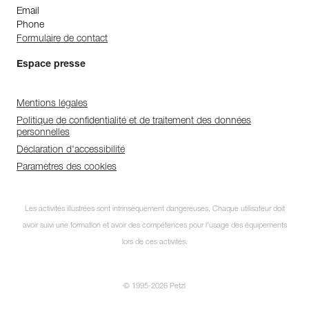
Email
Phone
Formulaire de contact
Espace presse
Mentions légales
Politique de confidentialité et de traitement des données
personnelles
Déclaration d'accessibilité
Paramètres des cookies
Les activités illustrées sont intrinsèquement dangereuses. Chaque utilisateur doit
avoir suivi une formation et avoir des compétences pour l’usage des équipements
lors de ces activités.
© 1995-2026 Petzl