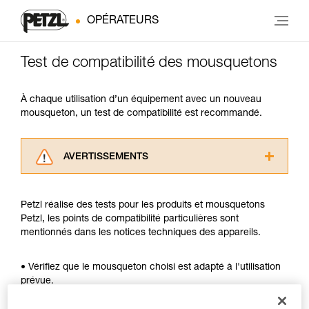
OPÉRATEURS
Test de compatibilité des mousquetons
À chaque utilisation d’un équipement avec un nouveau
mousqueton, un test de compatibilité est recommandé.
AVERTISSEMENTS
Lisez attentivement les notices techniques des
produits utilisés dans ce conseil avant de le
Petzl réalise des tests pour les produits et mousquetons
consulter. Vous devez avoir compris les
Petzl, les points de compatibilité particulières sont
informations de la notice technique pour
mentionnés dans les notices techniques des appareils.
pouvoir comprendre ce complément
d’informations.
Maîtriser ces techniques nécessite une
• Vérifiez que le mousqueton choisi est adapté à l'utilisation
formation et un entraînement spécifique. Validez
prévue.
avec un professionnel votre capacité à refaire
• Vérifiez que la section du mousqueton est adaptée.
la manipulation, seul, en toute sécurité, avant