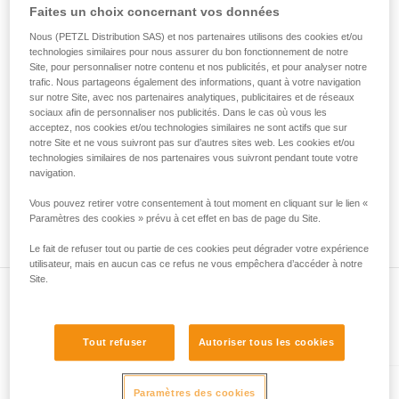
• Vérifiez que le mousqueton ne se bloque pas dans le trou
Faites un choix concernant vos données
de la reproduire en autonomie.
de connexion de l'appareil.
Nous donnons des exemples de techniques
• Évaluez la possibilité que le mousqueton se mette en
Nous (PETZL Distribution SAS) et nos partenaires utilisons des cookies et/ou
liées à votre activité. Il peut en exister d’autres
technologies similaires pour nous assurer du bon fonctionnement de notre
mauvaise position et la stabilité de cette mauvaise position.
que nous ne décrivons pas ici.
Site, pour personnaliser notre contenu et nos publicités, et pour analyser notre
• Vérifiez les risques d'interférence entre les éléments du
trafic. Nous partageons également des informations, quant à votre navigation
système et la bague du mousqueton.
sur notre Site, avec nos partenaires analytiques, publicitaires et de réseaux
sociaux afin de personnaliser nos publicités. Dans le cas où vous les
acceptez, nos cookies et/ou technologies similaires ne sont actifs que sur
Remarque
notre Site et ne vous suivront pas sur d’autres sites web. Les cookies et/ou
Pour les appareils munis d'une bague souple de maintien du
technologies similaires de nos partenaires vous suivront pendant toute votre
mousqueton (ZIGZAG, PIRANA...), refaites un test de
navigation.
compatibilité lorsque vous changez le mousqueton. En effet,
Vous pouvez retirer votre consentement à tout moment en cliquant sur le lien «
la bague souple peut avoir été déformée par le premier
Paramètres des cookies » prévu à cet effet en bas de page du Site.
mousqueton et ne plus maintenir correctement le second.
Le fait de refuser tout ou partie de ces cookies peut dégrader votre expérience
utilisateur, mais en aucun cas ce refus ne vous empêchera d’accéder à notre
Site.
Présent dans l'article
Tout refuser
Autoriser tous les cookies
Paramètres des cookies