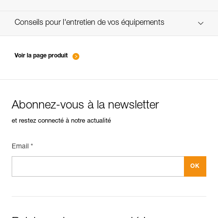
verif EPI-suivi-connecteur-FR
Conseils pour l'entretien de vos équipements
entretien-mousquetons_FR
Voir la page produit
Abonnez-vous à la newsletter
et restez connecté à notre actualité
Email *