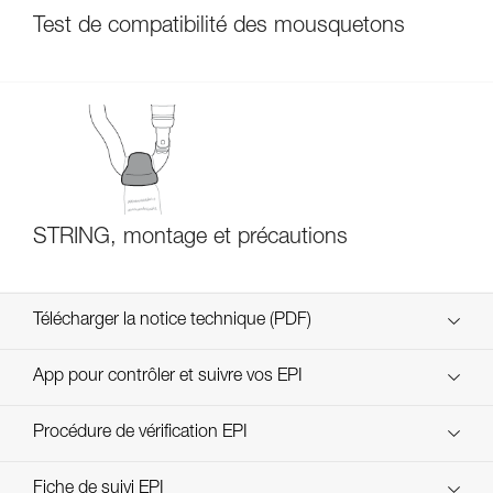
Test de compatibilité des mousquetons
STRING, montage et précautions
Télécharger la notice technique (PDF)
Technical Notice
App pour contrôler et suivre vos EPI
découvrez ePPEcentre
Procédure de vérification EPI
verif EPI-CONNECTEURS-procedure-FR
Fiche de suivi EPI