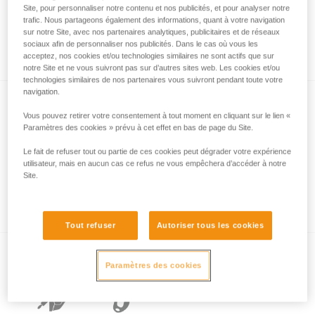
Site, pour personnaliser notre contenu et nos publicités, et pour analyser notre
trafic. Nous partageons également des informations, quant à votre navigation
sur notre Site, avec nos partenaires analytiques, publicitaires et de réseaux
L’essentiel à propos des mousquetons
sociaux afin de personnaliser nos publicités. Dans le cas où vous les
acceptez, nos cookies et/ou technologies similaires ne sont actifs que sur
notre Site et ne vous suivront pas sur d’autres sites web. Les cookies et/ou
technologies similaires de nos partenaires vous suivront pendant toute votre
navigation.
Vous pouvez retirer votre consentement à tout moment en cliquant sur le lien «
Paramètres des cookies » prévu à cet effet en bas de page du Site.
Le fait de refuser tout ou partie de ces cookies peut dégrader votre expérience
utilisateur, mais en aucun cas ce refus ne vous empêchera d’accéder à notre
Site.
Exemples de sollicitations dangereuses des
mousquetons.
Tout refuser
Autoriser tous les cookies
Paramètres des cookies