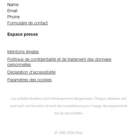
Name
Email
Phone
Formulaire de contact
Espace presse
Mentions légales
Politique de confidentialité et de traitement des données
personnelles
Déclaration d'accessibilité
Paramètres des cookies
Les activités illustrées sont intrinsèquement dangereuses. Chaque utilisateur doit
avoir suivi une formation et avoir des compétences pour l’usage des équipements
lors de ces activités.
© 1995-2026 Petzl