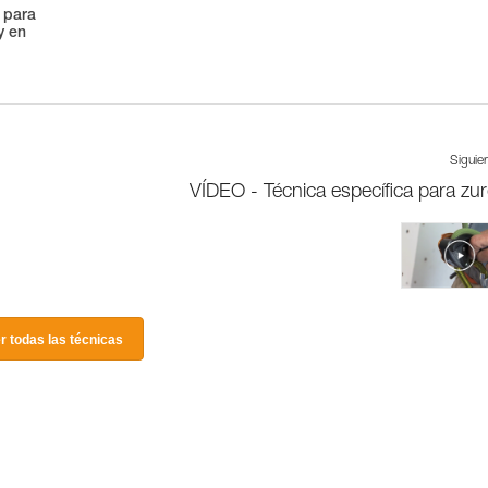
 para
y en
Siguie
VÍDEO - Técnica específica para zu
r todas las técnicas