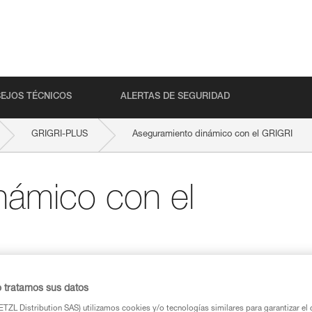
EJOS TÉCNICOS
ALERTAS DE SEGURIDAD
GRIGRI-PLUS
Aseguramiento dinámico con el GRIGRI
námico con el
il asegurar de forma dinámica con un GRIGR
o tratamos sus datos
ato de aseguramiento, el que desempeña el
TZL Distribution SAS) utilizamos cookies y/o tecnologías similares para garantizar el 