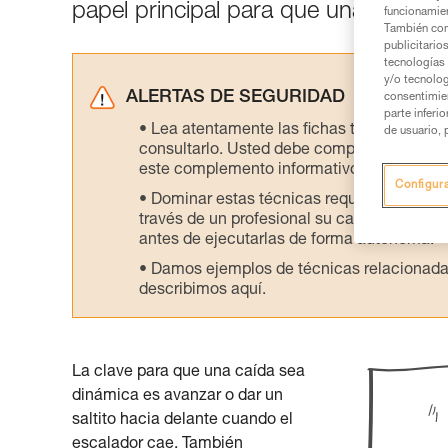
papel principal para que una caída s
funcionamien
También com
publicitario
tecnologías 
y/o tecnolog
ALERTAS DE SEGURIDAD
consentimie
parte inferi
Lea atentamente las fichas técnicas de l
de usuario, 
consultarlo. Usted debe comprender la inf
este complemento informativo.
Configur
Dominar estas técnicas requiere una for
través de un profesional su capacidad para 
antes de ejecutarlas de forma autónoma.
Damos ejemplos de técnicas relacionadas 
describimos aquí.
La clave para que una caída sea
dinámica es avanzar o dar un
saltito hacia delante cuando el
escalador cae. También