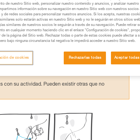
ea dinámica.
to de nuestro Sitio web, personalizar nuestro contenido y anuncios, y analizar nuestro 
partimos información sobre su navegación en nuestro Sitio web con nuestros socios a
s y de redes sociales para personalizar nuestros anuncios. Si los acepta, nuestras cook
similares solo estarán activas en nuestro Sitio web y no le seguirán en otros sitios we
ías similares de nuestros socios le seguirán a través de su navegación. Puede retirar s
nto en cualquier momento haciendo clic en el enlace "Configuración de cookies", prop
or de la página del Sitio web. Rechazar todas o parte de estas cookies puede afectar a 
os productos utilizados en este consejo antes de
pero bajo ninguna circunstancia tal negativa le impedirá acceder a nuestro Sitio web.
ormación de la ficha técnica para poder comprender
ación de cookies
Rechazarlas todas
Aceptar todas
mación y un entrenamiento específico. Confirme a
ejecutar estas técnicas, solo y con total seguridad,
con su actividad. Pueden existir otras que no