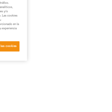
tráfico.
nalíticos,
ies y/o
b. Las cookies
u
orcionado en la
su experiencia
 las cookies