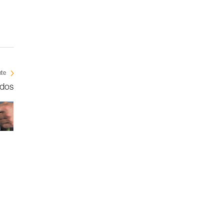
nte
rdos