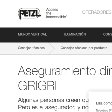
OPERADORES
MUNDO VERTICAL
ILUMINACIÓN
CONS
Consejos técnicos
Consejos técnicos por producto
Aseguramiento di
GRIGRI
Algunas personas creen que es difíc
Elija cóm
Pero es el asegurador, y no el apar
Nosotros [PE