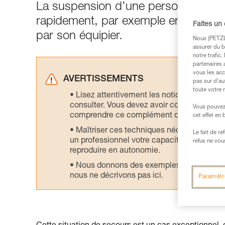
La suspension d’une personne blessé
rapidement, par exemple en l’évac
Faites un
par son équipier.
Nous (PETZL 
assurer du b
notre trafic
partenaires 
vous les acc
AVERTISSEMENTS
pas sur d’au
toute votre 
Lisez attentivement les notices technique
consulter. Vous devez avoir compris les in
Vous pouvez 
comprendre ce complément d’informations
cet effet en
Maîtriser ces techniques nécessite une f
Le fait de r
un professionnel votre capacité à refaire la
refus ne vou
reproduire en autonomie.
Nous donnons des exemples de techniques l
nous ne décrivons pas ici.
Paramètr