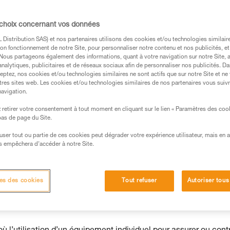
e dans un harnais doit être traitée
uant par une descente accompagnée opérée
 choix concernant vos données
Distribution SAS) et nos partenaires utilisons des cookies et/ou technologies similai
on fonctionnement de notre Site, pour personnaliser notre contenu et nos publicités, et
. Nous partageons également des informations, quant à votre navigation sur notre Site, 
analytiques, publicitaires et de réseaux sociaux afin de personnaliser nos publicités. Da
eptez, nos cookies et/ou technologies similaires ne sont actifs que sur notre Site et ne
tres sites web. Les cookies et/ou technologies similaires de nos partenaires vous suiv
navigation.
s des produits utilisés dans ce conseil avant de le
formations de la notice technique pour pouvoir
retirer votre consentement à tout moment en cliquant sur le lien « Paramètres des coo
.
 bas de page du Site.
ormation et un entraînement spécifique. Validez avec
efuser tout ou partie de ces cookies peut dégrader votre expérience utilisateur, mais en 
 manipulation, seul, en toute sécurité, avant de la
s empêchera d’accéder à notre Site.
iées à votre activité. Il peut en exister d’autres que
es des cookies
Tout refuser
Autoriser tous