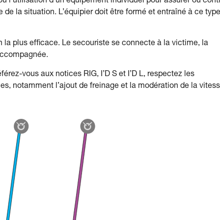
ù l’utilisation d’un équipement individuel pour assurer ou cont
de la situation. L’équipier doit être formé et entraîné à ce typ
 la plus efficace. Le secouriste se connecte à la victime, la
 accompagnée.
érez-vous aux notices RIG, I’D S et I’D L, respectez les
es, notamment l’ajout de freinage et la modération de la vites