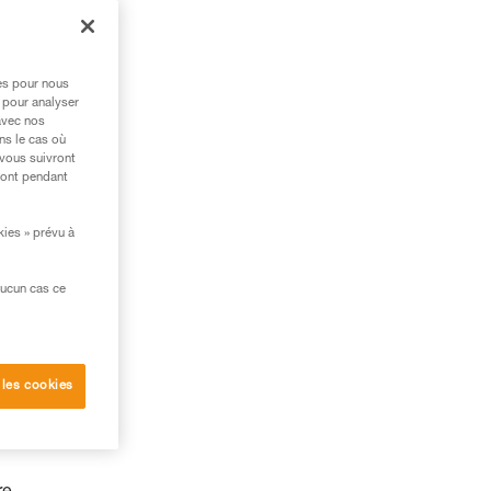
res pour nous
 pour analyser
avec nos
ns le cas où
 vous suivront
ront pendant
kies » prévu à
aucun cas ce
 les cookies