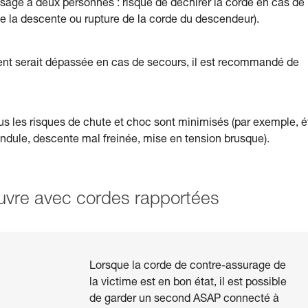
usage à deux personnes : risque de déchirer la corde en cas de
de la descente ou rupture de la corde du descendeur).
ent serait dépassée en cas de secours, il est recommandé de
s les risques de chute et choc sont minimisés (par exemple, é
endule, descente mal freinée, mise en tension brusque).
vre avec cordes rapportées
Lorsque la corde de contre-assurage de
la victime est en bon état, il est possible
de garder un second ASAP connecté à