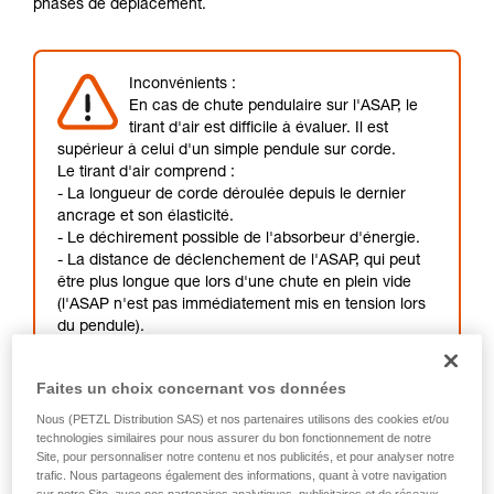
phases de déplacement.
que nous ne décrivons pas ici.
Inconvénients :
En cas de chute pendulaire sur l'ASAP, le
tirant d'air est difficile à évaluer. Il est
supérieur à celui d'un simple pendule sur corde.
Le tirant d'air comprend :
- La longueur de corde déroulée depuis le dernier
ancrage et son élasticité.
- Le déchirement possible de l'absorbeur d'énergie.
- La distance de déclenchement de l'ASAP, qui peut
être plus longue que lors d'une chute en plein vide
(l'ASAP n'est pas immédiatement mis en tension lors
du pendule).
Suspendu sur l'ASAP après une chute, l'utilisateur, ou
Faites un choix concernant vos données
son équipier, devra installer un autre système pour
l'évacuation.
Nous (PETZL Distribution SAS) et nos partenaires utilisons des cookies et/ou
technologies similaires pour nous assurer du bon fonctionnement de notre
Site, pour personnaliser notre contenu et nos publicités, et pour analyser notre
trafic. Nous partageons également des informations, quant à votre navigation
Précautions :