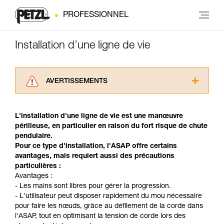
PROFESSIONNEL
Installation d’une ligne de vie
AVERTISSEMENTS
Lisez attentivement les notices techniques des
produits utilisés dans ce conseil avant de le
L'installation d'une ligne de vie est une manœuvre
consulter. Vous devez avoir compris les
périlleuse, en particulier en raison du fort risque de chute
informations de la notice technique pour
pendulaire.
pouvoir comprendre ce complément
Pour ce type d'installation, l'ASAP offre certains
d’informations.
avantages, mais requiert aussi des précautions
Maîtriser ces techniques nécessite une
particulières :
formation et un entraînement spécifique. Validez
Avantages :
avec un professionnel votre capacité à refaire
- Les mains sont libres pour gérer la progression.
la manipulation, seul, en toute sécurité, avant
- L'utilisateur peut disposer rapidement du mou nécessaire
de la reproduire en autonomie.
pour faire les nœuds, grâce au défilement de la corde dans
Nous donnons des exemples de techniques
l'ASAP, tout en optimisant la tension de corde lors des
liées à votre activité. Il peut en exister d’autres