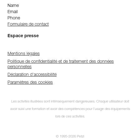
Name
Email
Phone
Formulaire de contact
Espace presse
Mentions légales
Politique de confidentialité et de traitement des données
personnelles
Déclaration d'accessibilité
Paramètres des cookies
Les activités illustrées sont intrinsèquement dangereuses. Chaque utilisateur doit
avoir suivi une formation et avoir des compétences pour l’usage des équipements
lors de ces activités.
© 1995-2026 Petzl