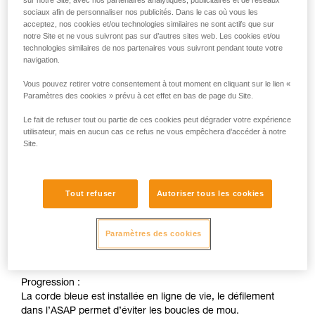
sur notre Site, avec nos partenaires analytiques, publicitaires et de réseaux
- Toujours garder la corde de l'ASAP en tension, sans boucle
sociaux afin de personnaliser nos publicités. Dans le cas où vous les
de mou.
acceptez, nos cookies et/ou technologies similaires ne sont actifs que sur
Au moment de faire le nœud, il faut prendre du mou. L'ASAP
notre Site et ne vous suivront pas sur d’autres sites web. Les cookies et/ou
technologies similaires de nos partenaires vous suivront pendant toute votre
doit alors être considéré comme désactivé : l'utilisateur doit
navigation.
donc disposer d'un système de remplacement (longe sur
l'ancrage par exemple).
Vous pouvez retirer votre consentement à tout moment en cliquant sur le lien «
- Toujours évoluer en dessous des points d'ancrage.
Paramètres des cookies » prévu à cet effet en bas de page du Site.
- À chaque fois que c'est possible, préférer une solution de
contre-assurage sur un point haut limitant le risque de
Le fait de refuser tout ou partie de ces cookies peut dégrader votre expérience
utilisateur, mais en aucun cas ce refus ne vous empêchera d’accéder à notre
pendule.
Site.
- L'utilisateur doit procéder à une analyse des risques avant
de s'engager. Il devra en particulier vérifier l'espacement
des points d'ancrage et le risque de pendule, et en déduire
le dégagement nécessaire en cas de chute.
Tout refuser
Autoriser tous les cookies
1. Exemple de technique d'installation
Paramètres des cookies
lorsque le risque de chute est faible :
Progression :
La corde bleue est installée en ligne de vie, le défilement
dans l’ASAP permet d’éviter les boucles de mou.