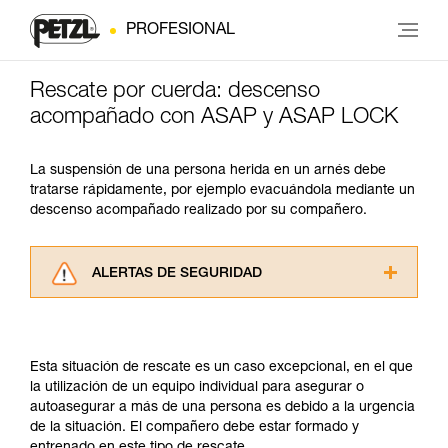
PROFESIONAL
Rescate por cuerda: descenso
acompañado con ASAP y ASAP LOCK
La suspensión de una persona herida en un arnés debe
tratarse rápidamente, por ejemplo evacuándola mediante un
descenso acompañado realizado por su compañero.
ALERTAS DE SEGURIDAD
Lea atentamente las fichas técnicas de los
productos utilizados en este consejo antes de
consultarlo. Usted debe comprender la
Esta situación de rescate es un caso excepcional, en el que
información de la ficha técnica para poder
la utilización de un equipo individual para asegurar o
comprender este complemento informativo.
autoasegurar a más de una persona es debido a la urgencia
Dominar estas técnicas requiere una formación
de la situación. El compañero debe estar formado y
y un entrenamiento específico. Confirme a