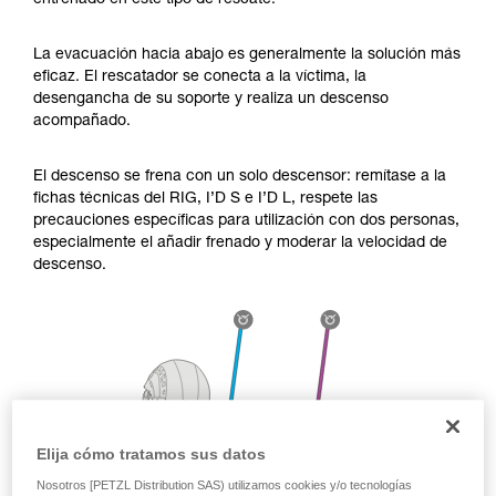
entrenado en este tipo de rescate.
través de un profesional su capacidad para
ejecutar estas técnicas, solo y con total
seguridad, antes de ejecutarlas de forma
La evacuación hacia abajo es generalmente la solución más
autónoma.
eficaz. El rescatador se conecta a la víctima, la
Damos ejemplos de técnicas relacionadas con
desengancha de su soporte y realiza un descenso
su actividad. Pueden existir otras que no
acompañado.
describimos aquí.
El descenso se frena con un solo descensor: remítase a la
fichas técnicas del RIG, I’D S e I’D L, respete las
precauciones específicas para utilización con dos personas,
especialmente el añadir frenado y moderar la velocidad de
descenso.
Elija cómo tratamos sus datos
Nosotros [PETZL Distribution SAS) utilizamos cookies y/o tecnologías