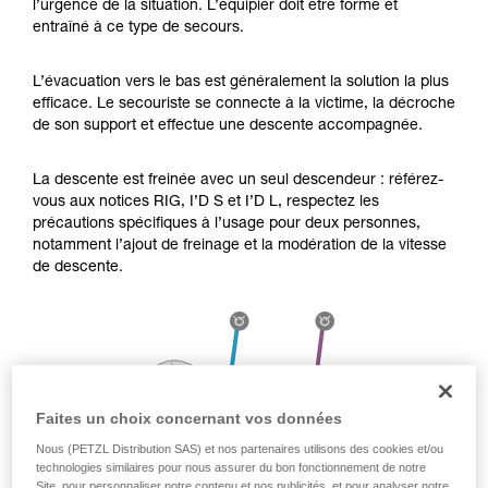
l’urgence de la situation. L’équipier doit être formé et
Maîtriser ces techniques nécessite une
entraîné à ce type de secours.
formation et un entraînement spécifique. Validez
avec un professionnel votre capacité à refaire
la manipulation, seul, en toute sécurité, avant
L’évacuation vers le bas est généralement la solution la plus
de la reproduire en autonomie.
efficace. Le secouriste se connecte à la victime, la décroche
Nous donnons des exemples de techniques
de son support et effectue une descente accompagnée.
liées à votre activité. Il peut en exister d’autres
que nous ne décrivons pas ici.
La descente est freinée avec un seul descendeur : référez-
vous aux notices RIG, I’D S et I’D L, respectez les
précautions spécifiques à l’usage pour deux personnes,
notamment l’ajout de freinage et la modération de la vitesse
de descente.
Faites un choix concernant vos données
Nous (PETZL Distribution SAS) et nos partenaires utilisons des cookies et/ou
technologies similaires pour nous assurer du bon fonctionnement de notre
Site, pour personnaliser notre contenu et nos publicités, et pour analyser notre