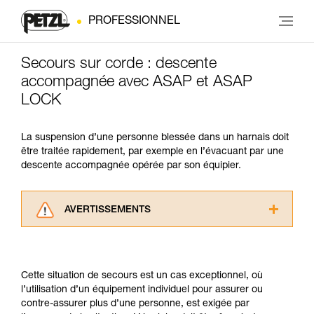
PROFESSIONNEL
Secours sur corde : descente
accompagnée avec ASAP et ASAP
LOCK
La suspension d’une personne blessée dans un harnais doit
être traitée rapidement, par exemple en l’évacuant par une
descente accompagnée opérée par son équipier.
AVERTISSEMENTS
Lisez attentivement les notices techniques des
produits utilisés dans ce conseil avant de le
consulter. Vous devez avoir compris les
Cette situation de secours est un cas exceptionnel, où
informations de la notice technique pour
l’utilisation d’un équipement individuel pour assurer ou
pouvoir comprendre ce complément
contre-assurer plus d’une personne, est exigée par
d’informations.