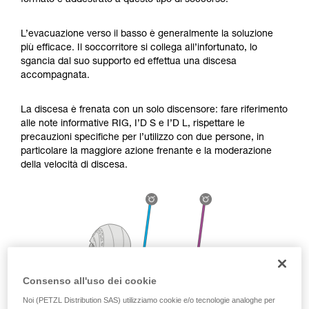
formato e addestrato a questo tipo di soccorso.
Verificate con un professionista la vostra
capacità di rifare la manovra, da soli, in piena
sicurezza, prima di riprodurla autonomamente.
L’evacuazione verso il basso è generalmente la soluzione
Forniamo esempi di tecniche relative alla vostra
più efficace. Il soccorritore si collega all’infortunato, lo
attività. Ne possono esistere altre che non
sgancia dal suo supporto ed effettua una discesa
vengono qui descritte.
accompagnata.
La discesa è frenata con un solo discensore: fare riferimento
alle note informative RIG, I’D S e I’D L, rispettare le
precauzioni specifiche per l’utilizzo con due persone, in
particolare la maggiore azione frenante e la moderazione
della velocità di discesa.
Consenso all'uso dei cookie
Noi (PETZL Distribution SAS) utilizziamo cookie e/o tecnologie analoghe per