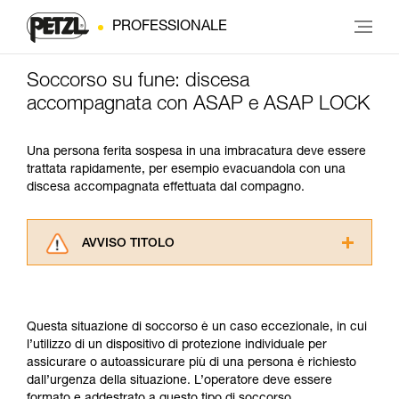
PROFESSIONALE
Soccorso su fune: discesa
accompagnata con ASAP e ASAP LOCK
Una persona ferita sospesa in una imbracatura deve essere
trattata rapidamente, per esempio evacuandola con una
discesa accompagnata effettuata dal compagno.
AVVISO TITOLO
Leggere attentamente le istruzioni tecniche dei
prodotti utilizzati in questo consiglio prima di
consultarlo. Dovete aver compreso le
Questa situazione di soccorso è un caso eccezionale, in cui
informazioni dell’istruzione tecnica per poter
l’utilizzo di un dispositivo di protezione individuale per
capire queste ulteriori informazioni.
assicurare o autoassicurare più di una persona è richiesto
La padronanza di queste tecniche richiede una
dall’urgenza della situazione. L’operatore deve essere
formazione ed un addestramento specifico.