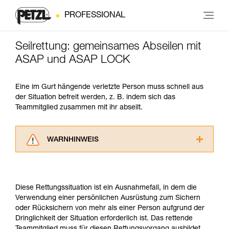
PROFESSIONAL
Seilrettung: gemeinsames Abseilen mit
ASAP und ASAP LOCK
Eine im Gurt hängende verletzte Person muss schnell aus
der Situation befreit werden, z. B. indem sich das
Teammitglied zusammen mit ihr abseilt.
WARNHINWEIS
Lesen Sie die Gebrauchsanweisungen der
Produkte, um die es in diesem Tech Tipp geht,
aufmerksam durch, bevor Sie diesen zu Rate
Diese Rettungssituation ist ein Ausnahmefall, in dem die
ziehen. Um diese Zusatzinformationen
Verwendung einer persönlichen Ausrüstung zum Sichern
verstehen zu können, müssen Sie zuerst die in
oder Rücksichern von mehr als einer Person aufgrund der
der Gebrauchsanweisung enthaltenen
Dringlichkeit der Situation erforderlich ist. Das rettende
Informationen richtig verstanden haben.