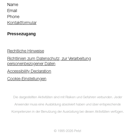
Name
Email
Phone
Kontaktformular
Pressezugang
Rechtliche Hinweise
Richtlinien zum Datenschutz, zur Verarbeitung
personenbezogener Daten
Accessibility Declaration
Cookie-Einstellungen
Die dargestellten Aktivitäten sind mit Risiken und Gefahren verbunden. Jeder
Anwender muss eine Ausbildung absolviert haben und über entsprechende
Kompetenzen in der Benutzung der Ausrüstung bei diesen Aktivitäten verfügen.
© 1995-2026 Petzl