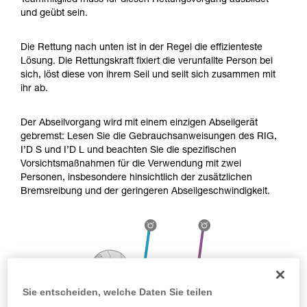
Teammitglied muss für diesen Rettungsvorgang ausbildet
Die Beherrschung dieser Techniken setzt eine
und geübt sein.
entsprechende Ausbildung und ein spezielles
Training voraus. Prüfen Sie zusammen mit
einem Profi, ob Sie in der Lage sind, den
Die Rettung nach unten ist in der Regel die effizienteste
Vorgang alleine sicher zu wiederholen, bevor
Lösung. Die Rettungskraft fixiert die verunfallte Person bei
Sie ihn eigenständig durchführen.
sich, löst diese von ihrem Seil und seilt sich zusammen mit
Wir geben Beispiele für die mit Ihrer Aktivität
ihr ab.
verbundenen Techniken. Möglicherweise gibt es
noch andere Techniken, die hier nicht
Der Abseilvorgang wird mit einem einzigen Abseilgerät
beschrieben werden.
gebremst: Lesen Sie die Gebrauchsanweisungen des RIG,
I’D S und I’D L und beachten Sie die spezifischen
Vorsichtsmaßnahmen für die Verwendung mit zwei
Personen, insbesondere hinsichtlich der zusätzlichen
Bremsreibung und der geringeren Abseilgeschwindigkeit.
Sie entscheiden, welche Daten Sie teilen