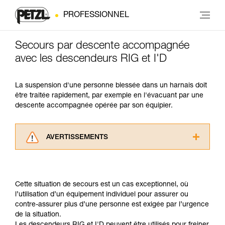
PROFESSIONNEL
Secours par descente accompagnée
avec les descendeurs RIG et I'D
La suspension d'une personne blessée dans un harnais doit
être traitée rapidement, par exemple en l'évacuant par une
descente accompagnée opérée par son équipier.
AVERTISSEMENTS
Lisez attentivement les notices techniques des
produits utilisés dans ce conseil avant de le
consulter. Vous devez avoir compris les
Cette situation de secours est un cas exceptionnel, où
informations de la notice technique pour
l’utilisation d’un équipement individuel pour assurer ou
pouvoir comprendre ce complément
contre-assurer plus d’une personne est exigée par l’urgence
d’informations.
de la situation.
Maîtriser ces techniques nécessite une