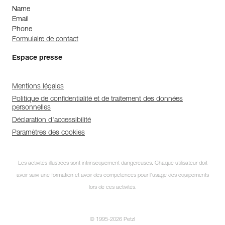
Name
Email
Phone
Formulaire de contact
Espace presse
Mentions légales
Politique de confidentialité et de traitement des données
personnelles
Déclaration d'accessibilité
Paramètres des cookies
Les activités illustrées sont intrinsèquement dangereuses. Chaque utilisateur doit
avoir suivi une formation et avoir des compétences pour l’usage des équipements
lors de ces activités.
© 1995-2026 Petzl