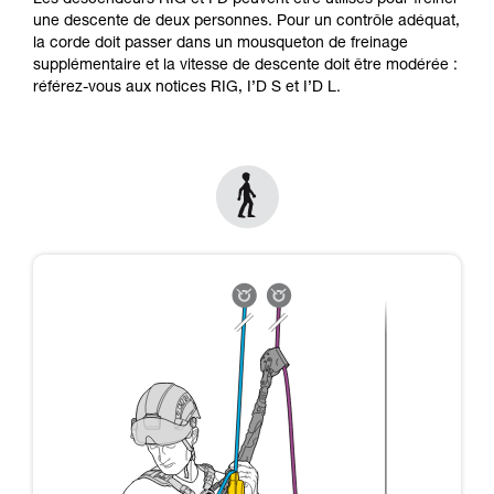
Les descendeurs RIG et I'D peuvent être utilisés pour freiner
formation et un entraînement spécifique. Validez
une descente de deux personnes. Pour un contrôle adéquat,
avec un professionnel votre capacité à refaire
la corde doit passer dans un mousqueton de freinage
la manipulation, seul, en toute sécurité, avant
supplémentaire et la vitesse de descente doit être modérée :
de la reproduire en autonomie.
référez-vous aux notices RIG, I’D S et I’D L.
Nous donnons des exemples de techniques
liées à votre activité. Il peut en exister d’autres
que nous ne décrivons pas ici.