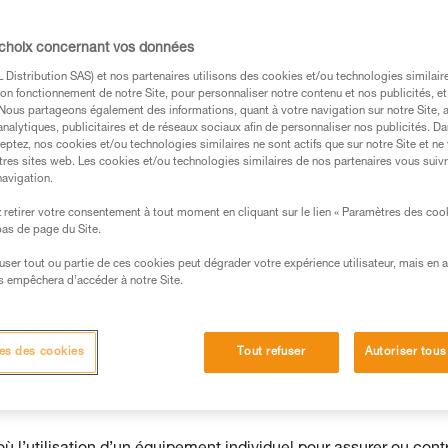
e dans un harnais doit être traitée
uant par une descente accompagnée opérée
 choix concernant vos données
Distribution SAS) et nos partenaires utilisons des cookies et/ou technologies similai
on fonctionnement de notre Site, pour personnaliser notre contenu et nos publicités, et
. Nous partageons également des informations, quant à votre navigation sur notre Site, 
analytiques, publicitaires et de réseaux sociaux afin de personnaliser nos publicités. Da
eptez, nos cookies et/ou technologies similaires ne sont actifs que sur notre Site et ne
tres sites web. Les cookies et/ou technologies similaires de nos partenaires vous suiv
navigation.
s des produits utilisés dans ce conseil avant de le
formations de la notice technique pour pouvoir
retirer votre consentement à tout moment en cliquant sur le lien « Paramètres des coo
.
 bas de page du Site.
ormation et un entraînement spécifique. Validez avec
efuser tout ou partie de ces cookies peut dégrader votre expérience utilisateur, mais en 
 manipulation, seul, en toute sécurité, avant de la
s empêchera d’accéder à notre Site.
iées à votre activité. Il peut en exister d’autres que
es des cookies
Tout refuser
Autoriser tous