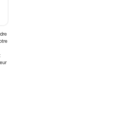
ndre
otre
z
eur