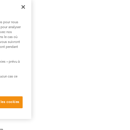
res pour nous
 pour analyser
avec nos
ns le cas où
 vous suivront
ront pendant
kies » prévu à
aucun cas ce
 les cookies