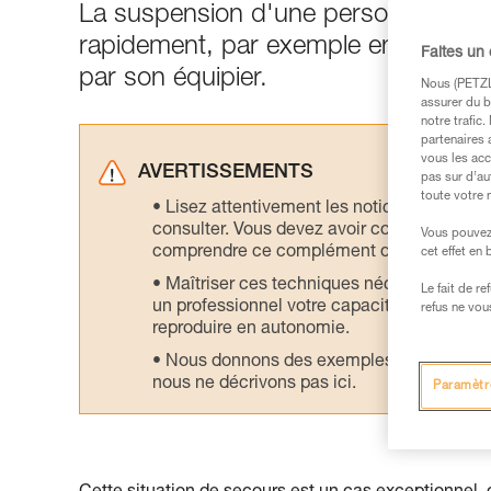
La suspension d'une personne blessé
rapidement, par exemple en l'évac
Faites un
par son équipier.
Nous (PETZL 
assurer du b
notre trafic
partenaires 
vous les acc
AVERTISSEMENTS
pas sur d’au
toute votre 
Lisez attentivement les notices technique
consulter. Vous devez avoir compris les in
Vous pouvez 
comprendre ce complément d’informations
cet effet en
Maîtriser ces techniques nécessite une f
Le fait de r
un professionnel votre capacité à refaire la
refus ne vou
reproduire en autonomie.
Nous donnons des exemples de techniques l
nous ne décrivons pas ici.
Paramètr