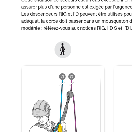
Cette situation de secours est un cas exceptionnel, o
assurer plus d’une personne est exigée par l’urgence 
Les descendeurs RIG et I'D peuvent être utilisés po
adéquat, la corde doit passer dans un mousqueton de
modérée : référez-vous aux notices RIG, I’D S et I’D 